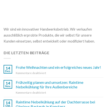
Wir sind ein innovativer Handwerksbetrieb. Wir verkaufen
ausschlißlich erprobte Produkte, die wir selbst für unsere
Kunden einsetzen, selbst entwickelt oder modifiziert haben.
DIE LETZTEN BEITRÄGE
Frohe Weihnachten und ein erfolgreiches neues Jahr!
14
Dez.
für
Kommentare deaktiviert
Frohe
Weihnachten
Frühzeitig planen und umsetzen: Raintime
14
und
Nov.
Nebelkühlung für Ihre Außenbereiche
ein
für
Kommentare deaktiviert
erfolgreiches
Frühzeitig
neues
planen
Raintime Nebelkühlung auf der Dachterrasse bei
Jahr!
14
und
Okt.
Glorious Bastards in Konstanz