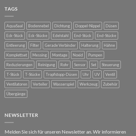
Nebelkühlung
Glorious
für
TAGS
Bastards
die
in
Spanische
Konstanz
Hofreitschule
AquaSaal
Bodennebel
Dichtung
Doppel-Nippel
Düsen
in
Wien
Eck-Stück
Eck-Stücke
Edelstahl
End-Stück
End-Stücke
Entleerung
Filter
Gerade Verbinder
Halterung
Hähne
Komplettset
Messing
Montage
Noxid
Pumpen
Reduzierungen
Reinigung
Rohr
Sensor
Set
Steuerung
T-Stück
T-Stücke
Tropfstopp-Düsen
Uhr
UV
Ventil
Ventilatoren
Verteiler
Wasserspiel
Werkzeug
Zubehör
Übergänge
NEWSLETTER
Melden Sie sich für unseren Newsletter an. Wir informieren