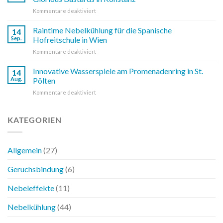
umsetzen:
für
Kommentare deaktiviert
Raintime
Raintime
Nebelkühlung
Nebelkühlung
Raintime Nebelkühlung für die Spanische
für
14
auf
Ihre
Sep.
Hofreitschule in Wien
der
Außenbereiche
für
Kommentare deaktiviert
Dachterrasse
Raintime
bei
Nebelkühlung
Innovative Wasserspiele am Promenadenring in St.
Glorious
14
für
Bastards
Aug.
Pölten
die
in
für
Kommentare deaktiviert
Spanische
Konstanz
Innovative
Hofreitschule
Wasserspiele
in
am
KATEGORIEN
Wien
Promenadenring
in
St.
Allgemein
(27)
Pölten
Geruchsbindung
(6)
Nebeleffekte
(11)
Nebelkühlung
(44)