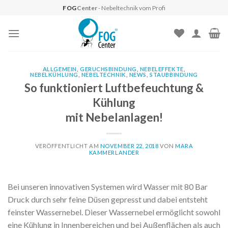
Skip
FOG
Center
- Nebeltechnik vom Profi
to
content
ALLGEMEIN
,
GERUCHSBINDUNG
,
NEBELEFFEKTE
,
NEBELKÜHLUNG
,
NEBELTECHNIK
,
NEWS
,
STAUBBINDUNG
So funktioniert Luftbefeuchtung &
Kühlung
mit Nebelanlagen!
VERÖFFENTLICHT AM
NOVEMBER 22, 2018
VON
MARA
KAMMERLANDER
Bei unseren innovativen Systemen wird Wasser mit 80 Bar
Druck durch sehr feine Düsen gepresst und dabei entsteht
feinster Wassernebel. Dieser Wassernebel ermöglicht sowohl
eine Kühlung in Innenbereichen und bei Außenflächen als auch