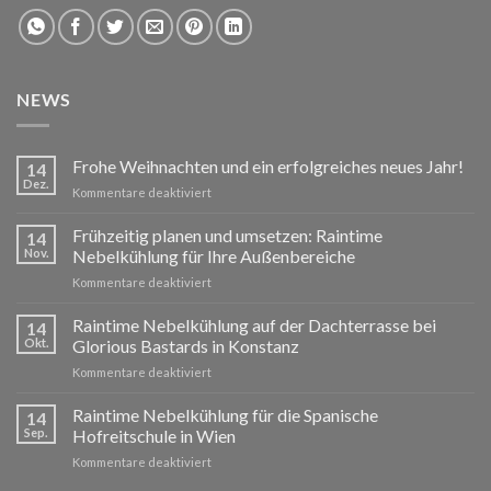
NEWS
Frohe Weihnachten und ein erfolgreiches neues Jahr!
14
Dez.
für
Kommentare deaktiviert
Frohe
Weihnachten
Frühzeitig planen und umsetzen: Raintime
14
und
Nov.
Nebelkühlung für Ihre Außenbereiche
ein
für
Kommentare deaktiviert
erfolgreiches
Frühzeitig
neues
planen
Raintime Nebelkühlung auf der Dachterrasse bei
Jahr!
14
und
Okt.
Glorious Bastards in Konstanz
umsetzen:
für
Kommentare deaktiviert
Raintime
Raintime
Nebelkühlung
Nebelkühlung
Raintime Nebelkühlung für die Spanische
für
14
auf
Ihre
Sep.
Hofreitschule in Wien
der
Außenbereiche
für
Kommentare deaktiviert
Dachterrasse
Raintime
bei