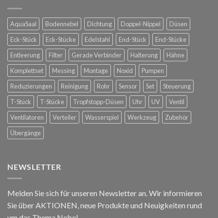
die
in
Spanische
Konstanz
Hofreitschule
AquaSaal
Bodennebel
Dichtung
Doppel-Nippel
Düsen
in
Wien
Eck-Stück
Eck-Stücke
Edelstahl
End-Stück
End-Stücke
Entleerung
Filter
Gerade Verbinder
Halterung
Hähne
Komplettset
Messing
Montage
Noxid
Pumpen
Reduzierungen
Reinigung
Rohr
Sensor
Set
Steuerung
T-Stück
T-Stücke
Tropfstopp-Düsen
Uhr
UV
Ventil
Ventilatoren
Verteiler
Wasserspiel
Werkzeug
Zubehör
Übergänge
NEWSLETTER
Melden Sie sich für unseren Newsletter an. Wir informieren
Sie über AKTIONEN, neue Produkte und Neuigkeiten rund
um das Thema Nebel.