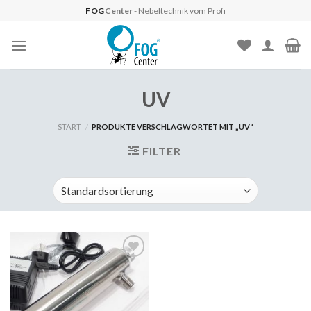
Skip
FOG
Center
- Nebeltechnik vom Profi
to
content
UV
START
/
PRODUKTE VERSCHLAGWORTET MIT „UV“
FILTER
Auf
die
Wunschliste