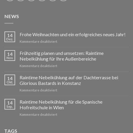
NEWS
Frohe Weihnachten und ein erfolgreiches neues Jahr!
14
Dez.
für
Kommentare deaktiviert
Frohe
Weihnachten
Frühzeitig planen und umsetzen: Raintime
14
und
Nov.
Nebelkühlung für Ihre Außenbereiche
ein
für
Kommentare deaktiviert
erfolgreiches
Frühzeitig
neues
planen
Raintime Nebelkühlung auf der Dachterrasse bei
Jahr!
14
und
Okt.
Glorious Bastards in Konstanz
umsetzen:
für
Kommentare deaktiviert
Raintime
Raintime
Nebelkühlung
Nebelkühlung
Raintime Nebelkühlung für die Spanische
für
14
auf
Ihre
Sep.
Hofreitschule in Wien
der
Außenbereiche
für
Kommentare deaktiviert
Dachterrasse
Raintime
bei
Nebelkühlung
Glorious
für
TAGS
Bastards