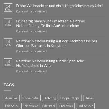
Frohe Weihnachten und ein erfolgreiches neues Jahr!
14
Dez.
für
Kommentare deaktiviert
Frohe
Weihnachten
Frühzeitig planen und umsetzen: Raintime
14
und
Nov.
Nebelkühlung für Ihre Außenbereiche
ein
für
Kommentare deaktiviert
erfolgreiches
Frühzeitig
neues
planen
Raintime Nebelkühlung auf der Dachterrasse bei
Jahr!
14
und
Okt.
Glorious Bastards in Konstanz
umsetzen:
für
Kommentare deaktiviert
Raintime
Raintime
Nebelkühlung
Nebelkühlung
Raintime Nebelkühlung für die Spanische
für
14
auf
Ihre
Sep.
Hofreitschule in Wien
der
Außenbereiche
für
Kommentare deaktiviert
Dachterrasse
Raintime
bei
Nebelkühlung
Glorious
für
TAGS
Bastards
die
in
Spanische
Konstanz
Hofreitschule
AquaSaal
Bodennebel
Dichtung
Doppel-Nippel
Düsen
in
Wien
Eck-Stück
Eck-Stücke
Edelstahl
End-Stück
End-Stücke