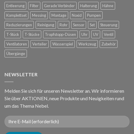
Entleerung
Filter
Gerade Verbinder
Halterung
Hähne
Komplettset
Messing
Montage
Noxid
Pumpen
Reduzierungen
Reinigung
Rohr
Sensor
Set
Steuerung
T-Stück
T-Stücke
Tropfstopp-Düsen
Uhr
UV
Ventil
Ventilatoren
Verteiler
Wasserspiel
Werkzeug
Zubehör
Übergänge
NEWSLETTER
Melden Sie sich für unseren Newsletter an. Wir informieren
Sie über AKTIONEN, neue Produkte und Neuigkeiten rund
um das Thema Nebel.