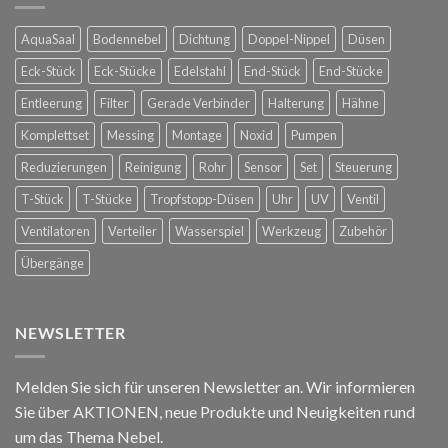
Spanische
Konstanz
Hofreitschule
AquaSaal
Bodennebel
Dichtung
Doppel-Nippel
Düsen
in
Wien
Eck-Stück
Eck-Stücke
Edelstahl
End-Stück
End-Stücke
Entleerung
Filter
Gerade Verbinder
Halterung
Hähne
Komplettset
Messing
Montage
Noxid
Pumpen
Reduzierungen
Reinigung
Rohr
Sensor
Set
Steuerung
T-Stück
T-Stücke
Tropfstopp-Düsen
Uhr
UV
Ventil
Ventilatoren
Verteiler
Wasserspiel
Werkzeug
Zubehör
Übergänge
NEWSLETTER
Melden Sie sich für unseren Newsletter an. Wir informieren
Sie über AKTIONEN, neue Produkte und Neuigkeiten rund
um das Thema Nebel.