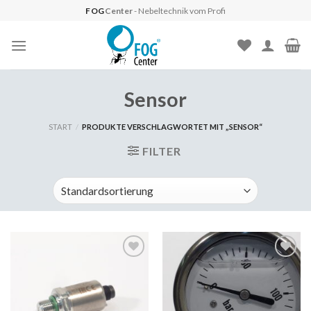
Skip
FOG
Center
- Nebeltechnik vom Profi
to
content
Sensor
START
/
PRODUKTE VERSCHLAGWORTET MIT „SENSOR“
FILTER
Auf
Auf
die
die
Wunschliste
Wunschliste