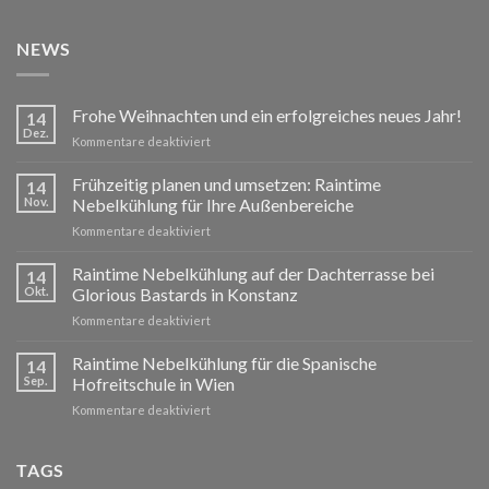
NEWS
Frohe Weihnachten und ein erfolgreiches neues Jahr!
14
Dez.
für
Kommentare deaktiviert
Frohe
Weihnachten
Frühzeitig planen und umsetzen: Raintime
14
und
Nov.
Nebelkühlung für Ihre Außenbereiche
ein
für
Kommentare deaktiviert
erfolgreiches
Frühzeitig
neues
planen
Raintime Nebelkühlung auf der Dachterrasse bei
Jahr!
14
und
Okt.
Glorious Bastards in Konstanz
umsetzen:
für
Kommentare deaktiviert
Raintime
Raintime
Nebelkühlung
Nebelkühlung
Raintime Nebelkühlung für die Spanische
für
14
auf
Ihre
Sep.
Hofreitschule in Wien
der
Außenbereiche
für
Kommentare deaktiviert
Dachterrasse
Raintime
bei
Nebelkühlung
Glorious
für
TAGS
Bastards
die
in