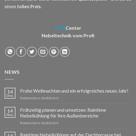
einem
tollen Preis
.
FOG
Center
Nebeltechnik vom Profi
NEWS
Frohe Weihnachten und ein erfolgreiches neues Jahr!
14
Dez.
für
Kommentare deaktiviert
Frohe
Weihnachten
Frühzeitig planen und umsetzen: Raintime
14
und
Nov.
Nebelkühlung für Ihre Außenbereiche
ein
für
Kommentare deaktiviert
erfolgreiches
Frühzeitig
neues
planen
Raintime Nebelkühlung auf der Dachterrasse bei
Jahr!
14