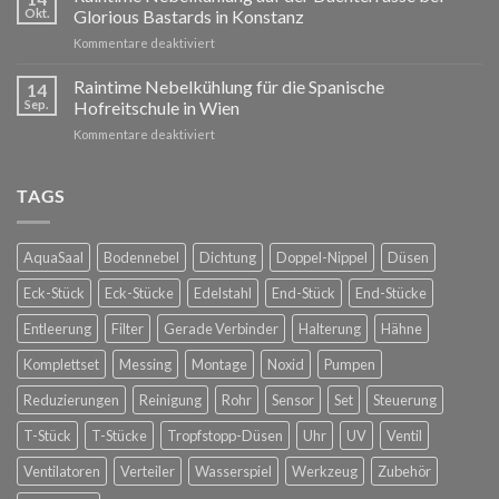
und
Okt.
Glorious Bastards in Konstanz
umsetzen:
für
Kommentare deaktiviert
Raintime
Raintime
Nebelkühlung
Nebelkühlung
Raintime Nebelkühlung für die Spanische
für
14
auf
Ihre
Sep.
Hofreitschule in Wien
der
Außenbereiche
für
Kommentare deaktiviert
Dachterrasse
Raintime
bei
Nebelkühlung
Glorious
für
TAGS
Bastards
die
in
Spanische
Konstanz
Hofreitschule
AquaSaal
Bodennebel
Dichtung
Doppel-Nippel
Düsen
in
Wien
Eck-Stück
Eck-Stücke
Edelstahl
End-Stück
End-Stücke
Entleerung
Filter
Gerade Verbinder
Halterung
Hähne
Komplettset
Messing
Montage
Noxid
Pumpen
Reduzierungen
Reinigung
Rohr
Sensor
Set
Steuerung
T-Stück
T-Stücke
Tropfstopp-Düsen
Uhr
UV
Ventil
Ventilatoren
Verteiler
Wasserspiel
Werkzeug
Zubehör