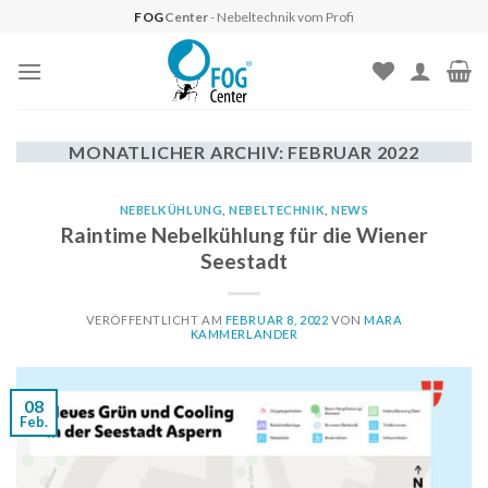
Skip
FOG
Center
- Nebeltechnik vom Profi
to
content
MONATLICHER ARCHIV:
FEBRUAR 2022
NEBELKÜHLUNG
,
NEBELTECHNIK
,
NEWS
Raintime Nebelkühlung für die Wiener
Seestadt
VERÖFFENTLICHT AM
FEBRUAR 8, 2022
VON
MARA
KAMMERLANDER
08
Feb.