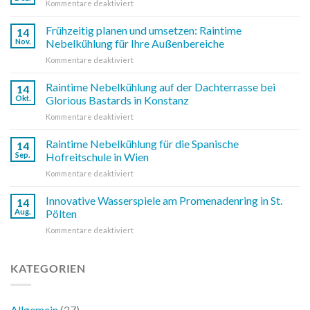
für
Kommentare deaktiviert
Frohe
Weihnachten
Frühzeitig planen und umsetzen: Raintime
14
und
Nov.
Nebelkühlung für Ihre Außenbereiche
ein
für
Kommentare deaktiviert
erfolgreiches
Frühzeitig
neues
planen
Raintime Nebelkühlung auf der Dachterrasse bei
Jahr!
14
und
Okt.
Glorious Bastards in Konstanz
umsetzen:
für
Kommentare deaktiviert
Raintime
Raintime
Nebelkühlung
Nebelkühlung
Raintime Nebelkühlung für die Spanische
für
14
auf
Ihre
Sep.
Hofreitschule in Wien
der
Außenbereiche
für
Kommentare deaktiviert
Dachterrasse
Raintime
bei
Nebelkühlung
Innovative Wasserspiele am Promenadenring in St.
Glorious
14
für
Bastards
Aug.
Pölten
die
in
für
Kommentare deaktiviert
Spanische
Konstanz
Innovative
Hofreitschule
Wasserspiele
in
am
KATEGORIEN
Wien
Promenadenring
in
St.
Allgemein
(27)