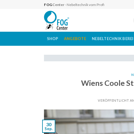
Skip
FOG
Center
- Nebeltechnik vom Profi
to
content
SHOP
ANGEBOTE
NEBELTECHNIK BERE
N
Wiens Coole S
VERÖFFENTLICHT 
30
Sep.