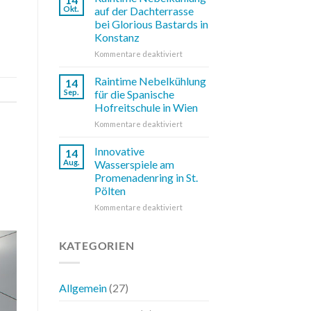
und
Okt.
auf der Dachterrasse
umsetzen:
bei Glorious Bastards in
Raintime
Konstanz
Nebelkühlung
für
für
Kommentare deaktiviert
Ihre
Raintime
Außenbereiche
Nebelkühlung
Raintime Nebelkühlung
14
auf
Sep.
für die Spanische
der
Hofreitschule in Wien
Dachterrasse
für
Kommentare deaktiviert
bei
Raintime
Glorious
Nebelkühlung
Bastards
Innovative
14
für
in
Aug.
Wasserspiele am
die
Konstanz
Promenadenring in St.
Spanische
Pölten
Hofreitschule
in
für
Kommentare deaktiviert
Wien
Innovative
Wasserspiele
am
KATEGORIEN
Promenadenring
in
St.
Allgemein
(27)
Pölten