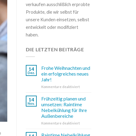
verkaufen ausschlißlich erprobte
Produkte, die wir selbst für
unsere Kunden einsetzen, selbst
entwickelt oder modifiziert
haben.
DIE LETZTEN BEITRÄGE
Frohe Weihnachten und
14
Dez.
ein erfolgreiches neues
Jahr!
für
Kommentare deaktiviert
Frohe
Weihnachten
Frühzeitig planen und
14
und
Nov.
umsetzen: Raintime
ein
Nebelkühlung für Ihre
erfolgreiches
Außenbereiche
neues
Jahr!
für
Kommentare deaktiviert
Frühzeitig
e
planen
Raintime Nebelkühlung
14