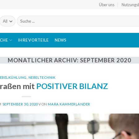
Über uns
Nutzungs
Suchen
nach:
ICHE
IHRE VORTEILE
NEWS
MONATLICHER ARCHIV:
SEPTEMBER 2020
EBELKÜHLUNG
,
NEBELTECHNIK
traßen mit
POSITIVER BILANZ
AM
SEPTEMBER 30, 2020
VON
MARA KAMMERLANDER