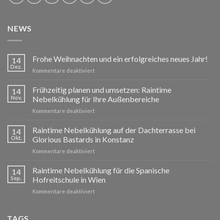
NEWS
Frohe Weihnachten und ein erfolgreiches neues Jahr!
14
Dez.
für
Kommentare deaktiviert
Frohe
Weihnachten
Frühzeitig planen und umsetzen: Raintime
14
und
Nov.
Nebelkühlung für Ihre Außenbereiche
ein
für
Kommentare deaktiviert
erfolgreiches
Frühzeitig
neues
planen
Raintime Nebelkühlung auf der Dachterrasse bei
Jahr!
14
und
Okt.
Glorious Bastards in Konstanz
umsetzen:
für
Kommentare deaktiviert
Raintime
Raintime
Nebelkühlung
Nebelkühlung
Raintime Nebelkühlung für die Spanische
für
14
auf
Ihre
Sep.
Hofreitschule in Wien
der
Außenbereiche
für
Kommentare deaktiviert
Dachterrasse
Raintime
bei
Nebelkühlung
Glorious
für
TAGS
Bastards