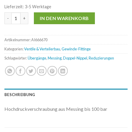
Lieferzeit:
3-5 Werktage
Messing-Hochdruck-Doppel-Nippel 1/4"x3/8" für Hochdruck-A
IN DEN WARENKORB
Artikelnummer:
AI666670
Kategorien:
Ventile & Verteilerbau
,
Gewinde-Fittinge
Schlagwörter:
Übergänge
,
Messing
,
Doppel-Nippel
,
Reduzierungen
BESCHREIBUNG
Hochdruckverschraubung aus Messing bis 100 bar