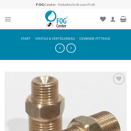
Skip
FOG
Center
- Nebeltechnik vom Profi
to
content
START
/
VENTILE & VERTEILERBAU
/
GEWINDE-FITTINGE
Auf die
Wunschliste