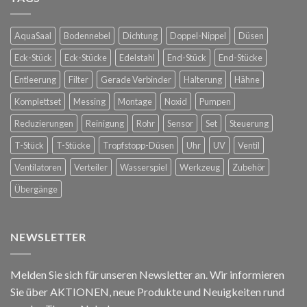
die
in
Spanische
Konstanz
Hofreitschule
AquaSaal
Bodennebel
Dichtung
Doppel-Nippel
Düsen
in
Wien
Eck-Stück
Eck-Stücke
Edelstahl
End-Stück
End-Stücke
Entleerung
Filter
Gerade Verbinder
Halterung
Hähne
Komplettset
Messing
Montage
Noxid
Pumpen
Reduzierungen
Reinigung
Rohr
Sensor
Set
Steuerung
T-Stück
T-Stücke
Tropfstopp-Düsen
Uhr
UV
Ventil
Ventilatoren
Verteiler
Wasserspiel
Werkzeug
Zubehör
Übergänge
NEWSLETTER
Melden Sie sich für unseren Newsletter an. Wir informieren
Sie über AKTIONEN, neue Produkte und Neuigkeiten rund