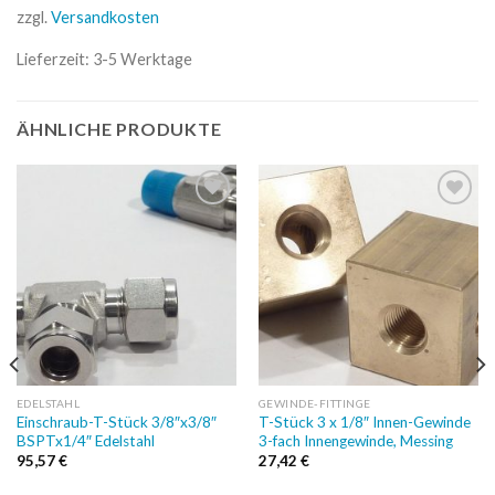
zzgl.
Versandkosten
Lieferzeit:
3-5 Werktage
ÄHNLICHE PRODUKTE
Auf
Auf
die
die
Wunschliste
Wunschliste
EDELSTAHL
GEWINDE-FITTINGE
Einschraub-T-Stück 3/8″x3/8″
T-Stück 3 x 1/8″ Innen-Gewinde
BSPTx1/4″ Edelstahl
3-fach Innengewinde, Messing
95,57
€
27,42
€