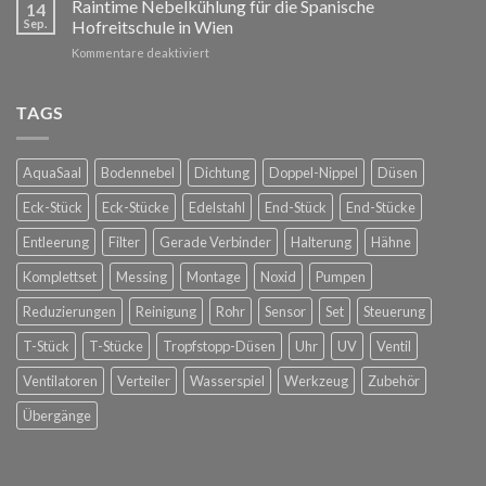
Raintime Nebelkühlung für die Spanische
für
14
auf
Ihre
Sep.
Hofreitschule in Wien
der
Außenbereiche
für
Kommentare deaktiviert
Dachterrasse
Raintime
bei
Nebelkühlung
Glorious
für
TAGS
Bastards
die
in
Spanische
Konstanz
Hofreitschule
AquaSaal
Bodennebel
Dichtung
Doppel-Nippel
Düsen
in
Wien
Eck-Stück
Eck-Stücke
Edelstahl
End-Stück
End-Stücke
Entleerung
Filter
Gerade Verbinder
Halterung
Hähne
Komplettset
Messing
Montage
Noxid
Pumpen
Reduzierungen
Reinigung
Rohr
Sensor
Set
Steuerung
T-Stück
T-Stücke
Tropfstopp-Düsen
Uhr
UV
Ventil
Ventilatoren
Verteiler
Wasserspiel
Werkzeug
Zubehör
Übergänge