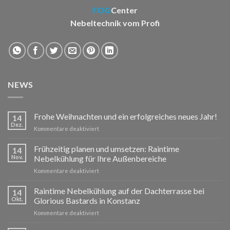
FOG
Center
Nebeltechnik vom Profi
NEWS
Frohe Weihnachten und ein erfolgreiches neues Jahr!
14
Dez.
für
Kommentare deaktiviert
Frohe
Weihnachten
Frühzeitig planen und umsetzen: Raintime
14
und
Nov.
Nebelkühlung für Ihre Außenbereiche
ein
für
Kommentare deaktiviert
erfolgreiches
Frühzeitig
neues
planen
Raintime Nebelkühlung auf der Dachterrasse bei
Jahr!
14
und
Okt.
Glorious Bastards in Konstanz
umsetzen:
für
Kommentare deaktiviert
Raintime
Raintime
Nebelkühlung
Nebelkühlung