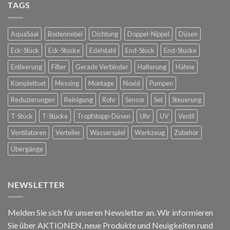
für
TAGS
Bastards
die
in
Spanische
Konstanz
Hofreitschule
AquaSaal
Bodennebel
Dichtung
Doppel-Nippel
Düsen
in
Wien
Eck-Stück
Eck-Stücke
Edelstahl
End-Stück
End-Stücke
Entleerung
Filter
Gerade Verbinder
Halterung
Hähne
Komplettset
Messing
Montage
Noxid
Pumpen
Reduzierungen
Reinigung
Rohr
Sensor
Set
Steuerung
T-Stück
T-Stücke
Tropfstopp-Düsen
Uhr
UV
Ventil
Ventilatoren
Verteiler
Wasserspiel
Werkzeug
Zubehör
Übergänge
NEWSLETTER
Melden Sie sich für unseren Newsletter an. Wir informieren
Sie über AKTIONEN, neue Produkte und Neuigkeiten rund