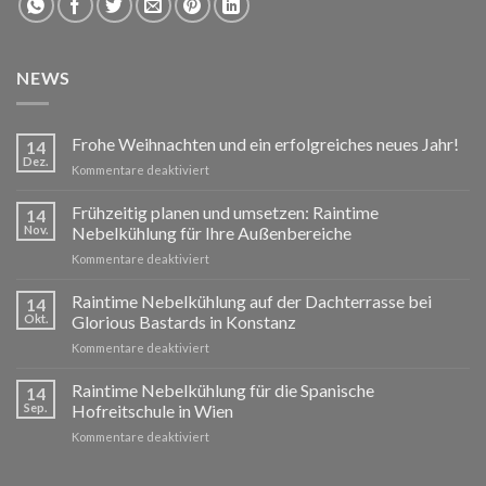
NEWS
Frohe Weihnachten und ein erfolgreiches neues Jahr!
14
Dez.
für
Kommentare deaktiviert
Frohe
Weihnachten
Frühzeitig planen und umsetzen: Raintime
14
und
Nov.
Nebelkühlung für Ihre Außenbereiche
ein
für
Kommentare deaktiviert
erfolgreiches
Frühzeitig
neues
planen
Raintime Nebelkühlung auf der Dachterrasse bei
Jahr!
14
und
Okt.
Glorious Bastards in Konstanz
umsetzen:
für
Kommentare deaktiviert
Raintime
Raintime
Nebelkühlung
Nebelkühlung
Raintime Nebelkühlung für die Spanische
für
14
auf
Ihre
Sep.
Hofreitschule in Wien
der
Außenbereiche
für
Kommentare deaktiviert
Dachterrasse
Raintime
bei
Nebelkühlung
Glorious