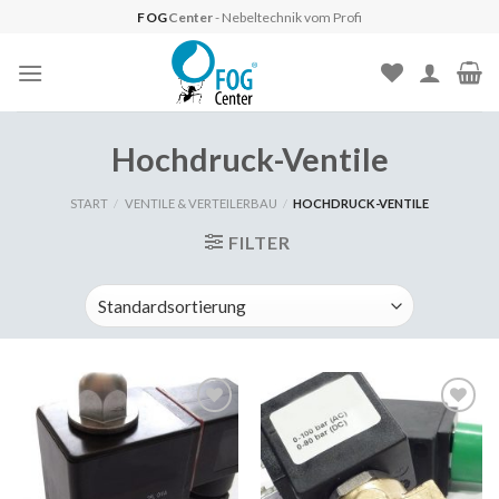
Skip
FOG
Center
- Nebeltechnik vom Profi
to
content
Hochdruck-Ventile
START
/
VENTILE & VERTEILERBAU
/
HOCHDRUCK-VENTILE
FILTER
Auf
Auf
die
die
Wunschliste
Wunschliste