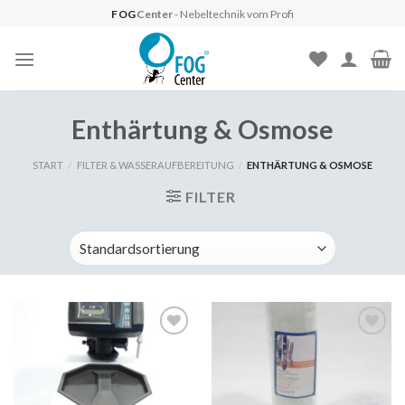
Skip
FOG
Center
- Nebeltechnik vom Profi
to
content
Enthärtung & Osmose
START
/
FILTER & WASSERAUFBEREITUNG
/
ENTHÄRTUNG & OSMOSE
FILTER
Auf
Auf
die
die
Wunschliste
Wunschliste