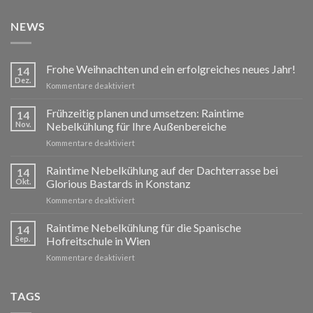
NEWS
Frohe Weihnachten und ein erfolgreiches neues Jahr!
14
Dez.
für
Kommentare deaktiviert
Frohe
Weihnachten
Frühzeitig planen und umsetzen: Raintime
14
und
Nov.
Nebelkühlung für Ihre Außenbereiche
ein
für
Kommentare deaktiviert
erfolgreiches
Frühzeitig
neues
planen
Raintime Nebelkühlung auf der Dachterrasse bei
Jahr!
14
und
Okt.
Glorious Bastards in Konstanz
umsetzen:
für
Kommentare deaktiviert
Raintime
Raintime
Nebelkühlung
Nebelkühlung
Raintime Nebelkühlung für die Spanische
für
14
auf
Ihre
Sep.
Hofreitschule in Wien
der
Außenbereiche
für
Kommentare deaktiviert
Dachterrasse
Raintime
bei
Nebelkühlung
Glorious
für
TAGS
Bastards
die
in