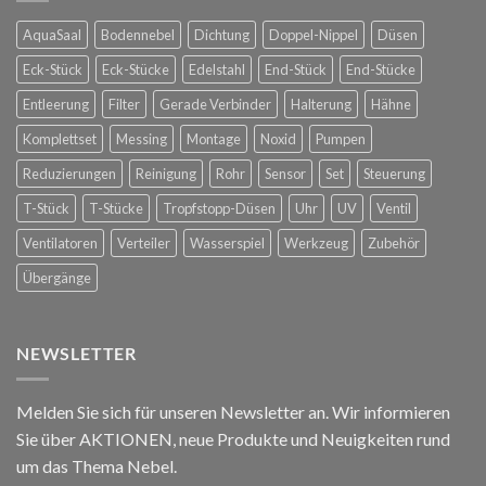
Spanische
Konstanz
Hofreitschule
AquaSaal
Bodennebel
Dichtung
Doppel-Nippel
Düsen
in
Wien
Eck-Stück
Eck-Stücke
Edelstahl
End-Stück
End-Stücke
Entleerung
Filter
Gerade Verbinder
Halterung
Hähne
Komplettset
Messing
Montage
Noxid
Pumpen
Reduzierungen
Reinigung
Rohr
Sensor
Set
Steuerung
T-Stück
T-Stücke
Tropfstopp-Düsen
Uhr
UV
Ventil
Ventilatoren
Verteiler
Wasserspiel
Werkzeug
Zubehör
Übergänge
NEWSLETTER
Melden Sie sich für unseren Newsletter an. Wir informieren
Sie über AKTIONEN, neue Produkte und Neuigkeiten rund
um das Thema Nebel.