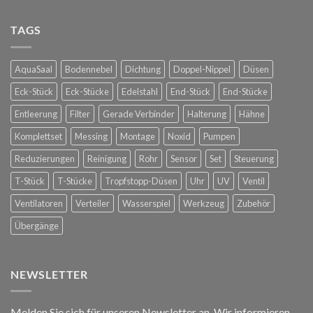
Raintime
bei
Nebelkühlung
Glorious
für
TAGS
Bastards
die
in
Spanische
Konstanz
Hofreitschule
AquaSaal
Bodennebel
Dichtung
Doppel-Nippel
Düsen
in
Wien
Eck-Stück
Eck-Stücke
Edelstahl
End-Stück
End-Stücke
Entleerung
Filter
Gerade Verbinder
Halterung
Hähne
Komplettset
Messing
Montage
Noxid
Pumpen
Reduzierungen
Reinigung
Rohr
Sensor
Set
Steuerung
T-Stück
T-Stücke
Tropfstopp-Düsen
Uhr
UV
Ventil
Ventilatoren
Verteiler
Wasserspiel
Werkzeug
Zubehör
Übergänge
NEWSLETTER
Melden Sie sich für unseren Newsletter an. Wir informieren