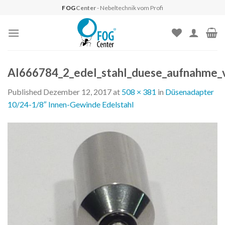
Skip
FOG
Center
- Nebeltechnik vom Profi
to
content
AI666784_2_edel_stahl_duese_aufnahme_v
Published
Dezember 12, 2017
at
508 × 381
in
Düsenadapter
10/24-1/8″ Innen-Gewinde Edelstahl