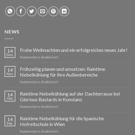
NEWS
Frohe Weihnachten und ein erfolgreiches neues Jahr!
14
Dez.
für
Kommentare deaktiviert
Frohe
Weihnachten
Frühzeitig planen und umsetzen: Raintime
14
und
Nov.
Nebelkühlung für Ihre Außenbereiche
ein
für
Kommentare deaktiviert
erfolgreiches
Frühzeitig
neues
planen
Raintime Nebelkühlung auf der Dachterrasse bei
Jahr!
14
und
Okt.
Glorious Bastards in Konstanz
umsetzen:
für
Kommentare deaktiviert
Raintime
Raintime
Nebelkühlung
Nebelkühlung
Raintime Nebelkühlung für die Spanische
für
14
auf
Ihre
Sep.
Hofreitschule in Wien
der
Außenbereiche
für
Kommentare deaktiviert
Dachterrasse