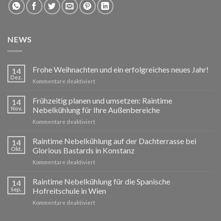
NEWS
Frohe Weihnachten und ein erfolgreiches neues Jahr!
14
Dez.
für
Kommentare deaktiviert
Frohe
Weihnachten
Frühzeitig planen und umsetzen: Raintime
14
und
Nov.
Nebelkühlung für Ihre Außenbereiche
ein
für
Kommentare deaktiviert
erfolgreiches
Frühzeitig
neues
planen
Raintime Nebelkühlung auf der Dachterrasse bei
Jahr!
14
und
Okt.
Glorious Bastards in Konstanz
umsetzen:
für
Kommentare deaktiviert
Raintime
Raintime
Nebelkühlung
Nebelkühlung
Raintime Nebelkühlung für die Spanische
für
14
auf
Ihre
Sep.
Hofreitschule in Wien
der
Außenbereiche
für
Kommentare deaktiviert
Dachterrasse
Raintime
bei
Nebelkühlung
Glorious