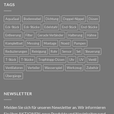
für
TAGS
Bastards
die
in
Spanische
Konstanz
Hofreitschule
AquaSaal
Bodennebel
Dichtung
Doppel-Nippel
Düsen
in
Wien
Eck-Stück
Eck-Stücke
Edelstahl
End-Stück
End-Stücke
Entleerung
Filter
Gerade Verbinder
Halterung
Hähne
Komplettset
Messing
Montage
Noxid
Pumpen
Reduzierungen
Reinigung
Rohr
Sensor
Set
Steuerung
T-Stück
T-Stücke
Tropfstopp-Düsen
Uhr
UV
Ventil
Ventilatoren
Verteiler
Wasserspiel
Werkzeug
Zubehör
Übergänge
NEWSLETTER
Melden Sie sich für unseren Newsletter an. Wir informieren
Sie über AKTIONEN, neue Produkte und Neuigkeiten rund