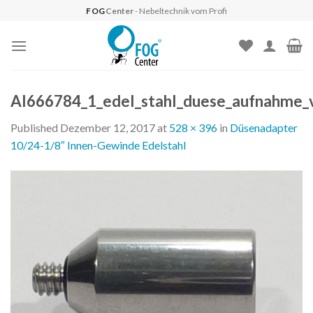
Skip
FOG
Center
- Nebeltechnik vom Profi
to
content
AI666784_1_edel_stahl_duese_aufnahme_v
Published
Dezember 12, 2017
at
528 × 396
in
Düsenadapter
10/24-1/8″ Innen-Gewinde Edelstahl