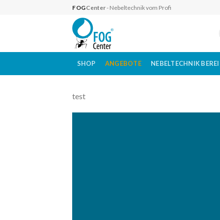
Skip
FOG
Center
- Nebeltechnik vom Profi
to
content
SHOP
ANGEBOTE
NEBELTECHNIK BERE
test