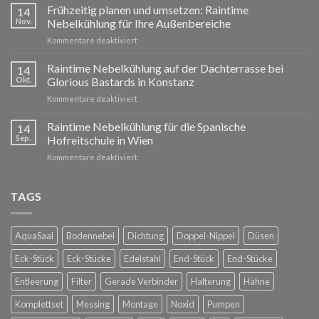
Weihnachten
Frühzeitig planen und umsetzen: Raintime
14
und
Nov.
Nebelkühlung für Ihre Außenbereiche
ein
für
Kommentare deaktiviert
erfolgreiches
Frühzeitig
neues
planen
Raintime Nebelkühlung auf der Dachterrasse bei
Jahr!
14
und
Okt.
Glorious Bastards in Konstanz
umsetzen:
für
Kommentare deaktiviert
Raintime
Raintime
Nebelkühlung
Nebelkühlung
Raintime Nebelkühlung für die Spanische
für
14
auf
Ihre
Sep.
Hofreitschule in Wien
der
Außenbereiche
für
Kommentare deaktiviert
Dachterrasse
Raintime
bei
Nebelkühlung
Glorious
für
TAGS
Bastards
die
in
Spanische
Konstanz
Hofreitschule
AquaSaal
Bodennebel
Dichtung
Doppel-Nippel
Düsen
in
Wien
Eck-Stück
Eck-Stücke
Edelstahl
End-Stück
End-Stücke
Entleerung
Filter
Gerade Verbinder
Halterung
Hähne
Komplettset
Messing
Montage
Noxid
Pumpen