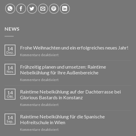
NEWS
Frohe Weihnachten und ein erfolgreiches neues Jahr!
14
Dez.
für
Kommentare deaktiviert
Frohe
Weihnachten
Frühzeitig planen und umsetzen: Raintime
14
und
Nov.
Nebelkühlung für Ihre Außenbereiche
ein
für
Kommentare deaktiviert
erfolgreiches
Frühzeitig
neues
planen
Raintime Nebelkühlung auf der Dachterrasse bei
Jahr!
14
und
Okt.
Glorious Bastards in Konstanz
umsetzen:
für
Kommentare deaktiviert
Raintime
Raintime
Nebelkühlung
Nebelkühlung
Raintime Nebelkühlung für die Spanische
für
14
auf
Ihre
Sep.
Hofreitschule in Wien
der
Außenbereiche
für
Kommentare deaktiviert
Dachterrasse
Raintime
bei