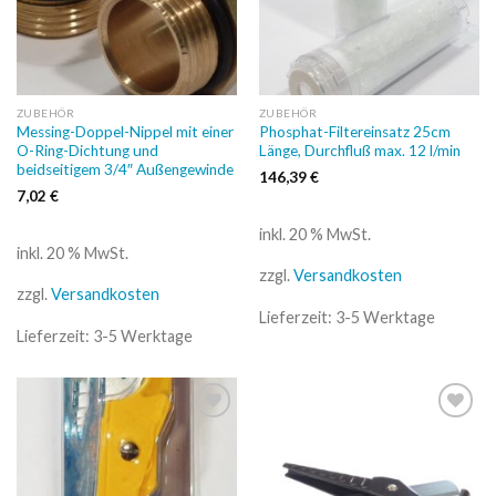
ZUBEHÖR
ZUBEHÖR
Messing-Doppel-Nippel mit einer
Phosphat-Filtereinsatz 25cm
O-Ring-Dichtung und
Länge, Durchfluß max. 12 l/min
beidseitigem 3/4″ Außengewinde
146,39
€
7,02
€
inkl. 20 % MwSt.
inkl. 20 % MwSt.
zzgl.
Versandkosten
zzgl.
Versandkosten
Lieferzeit:
3-5 Werktage
Lieferzeit:
3-5 Werktage
Auf
Auf
die
die
Wunschliste
Wunschliste