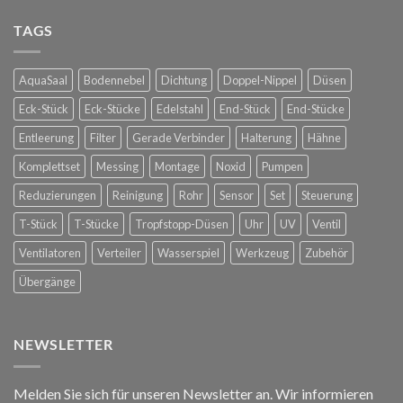
Nebelkühlung
Glorious
für
TAGS
Bastards
die
in
Spanische
Konstanz
Hofreitschule
AquaSaal
Bodennebel
Dichtung
Doppel-Nippel
Düsen
in
Wien
Eck-Stück
Eck-Stücke
Edelstahl
End-Stück
End-Stücke
Entleerung
Filter
Gerade Verbinder
Halterung
Hähne
Komplettset
Messing
Montage
Noxid
Pumpen
Reduzierungen
Reinigung
Rohr
Sensor
Set
Steuerung
T-Stück
T-Stücke
Tropfstopp-Düsen
Uhr
UV
Ventil
Ventilatoren
Verteiler
Wasserspiel
Werkzeug
Zubehör
Übergänge
NEWSLETTER
Melden Sie sich für unseren Newsletter an. Wir informieren