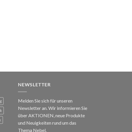
NEWSLETTER
Melden Sie sich für unseren
g
Newsletter an. Wir informieren Sie
ck
über AKTIONEN, neue Produkte
k
und Neuigkeiten rund um das
Thema Nebel.