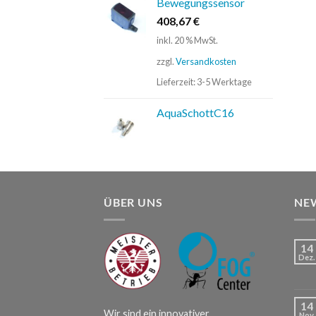
Bewegungssensor
408,67
€
inkl. 20 % MwSt.
zzgl.
Versandkosten
Lieferzeit:
3-5 Werktage
AquaSchottC16
ÜBER UNS
NE
14
Dez.
14
Wir sind ein innovativer
Nov.