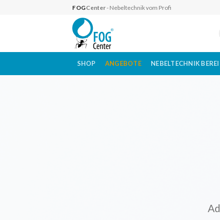
Skip
FOG
Center
- Nebeltechnik vom Profi
to
content
SHOP
ANGEBOTE
NEBELTECHNIK BERE
Ad