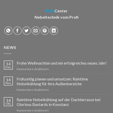
FOG
Center
Nebeltechnik vom Profi
NEWS
Frohe Weihnachten und ein erfolgreiches neues Jahr!
14
Dez.
für
Kommentare deaktiviert
Frohe
Weihnachten
Frühzeitig planen und umsetzen: Raintime
14
und
Nov.
Nebelkühlung für Ihre Außenbereiche
ein
für
Kommentare deaktiviert
erfolgreiches
Frühzeitig
neues
planen
Raintime Nebelkühlung auf der Dachterrasse bei
Jahr!
14
und
Okt.
Glorious Bastards in Konstanz
umsetzen:
für
Kommentare deaktiviert
Raintime