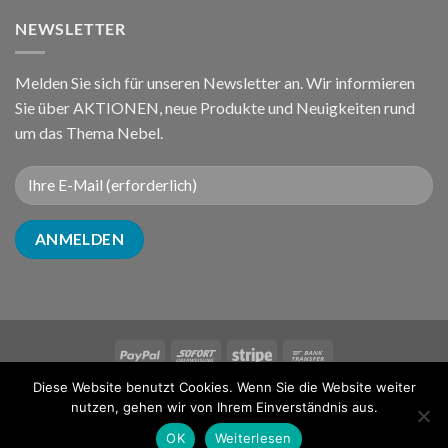
NEWSLETTER
Melden Sie sich für unseren Newsletter an. Wir informieren
Sie über AKTIONEN, neue Produkte und Neuigkeiten rund
um das Thema Nebel.
Diese Website benutzt Cookies. Wenn Sie die Website weiter
ÜBER UNS
NUTZUNGSBEDINGUNGEN
FAQ
KONTAKT
nutzen, gehen wir von Ihrem Einverständnis aus.
Copyright 2026 ©
FOGCenter® ist eine Marke von
raintime®
OK
Weiterlesen
Powered by
iService