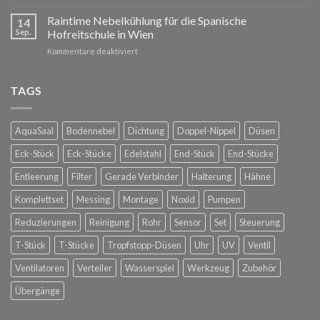
Raintime
Nebelkühlung
Nebelkühlung
Raintime Nebelkühlung für die Spanische
für
14
auf
Ihre
Sep.
Hofreitschule in Wien
der
Außenbereiche
für
Kommentare deaktiviert
Dachterrasse
Raintime
bei
Nebelkühlung
Glorious
für
TAGS
Bastards
die
in
Spanische
Konstanz
Hofreitschule
AquaSaal
Bodennebel
Dichtung
Doppel-Nippel
Düsen
in
Wien
Eck-Stück
Eck-Stücke
Edelstahl
End-Stück
End-Stücke
Entleerung
Filter
Gerade Verbinder
Halterung
Hähne
Komplettset
Messing
Montage
Noxid
Pumpen
Reduzierungen
Reinigung
Rohr
Sensor
Set
Steuerung
T-Stück
T-Stücke
Tropfstopp-Düsen
Uhr
UV
Ventil
Ventilatoren
Verteiler
Wasserspiel
Werkzeug
Zubehör
Übergänge