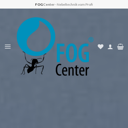
Skip
FOG
Center
- Nebeltechnik vom Profi
to
content