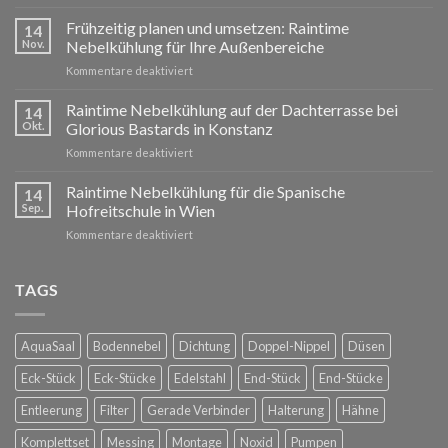
Frohe
Weihnachten
Frühzeitig planen und umsetzen: Raintime
14
und
Nov.
Nebelkühlung für Ihre Außenbereiche
ein
für
Kommentare deaktiviert
erfolgreiches
Frühzeitig
neues
planen
Raintime Nebelkühlung auf der Dachterrasse bei
Jahr!
14
und
Okt.
Glorious Bastards in Konstanz
umsetzen:
für
Kommentare deaktiviert
Raintime
Raintime
Nebelkühlung
Nebelkühlung
Raintime Nebelkühlung für die Spanische
für
14
auf
Ihre
Sep.
Hofreitschule in Wien
der
Außenbereiche
für
Kommentare deaktiviert
Dachterrasse
Raintime
bei
Nebelkühlung
Glorious
für
TAGS
Bastards
die
in
Spanische
Konstanz
Hofreitschule
AquaSaal
Bodennebel
Dichtung
Doppel-Nippel
Düsen
in
Wien
Eck-Stück
Eck-Stücke
Edelstahl
End-Stück
End-Stücke
Entleerung
Filter
Gerade Verbinder
Halterung
Hähne
Komplettset
Messing
Montage
Noxid
Pumpen