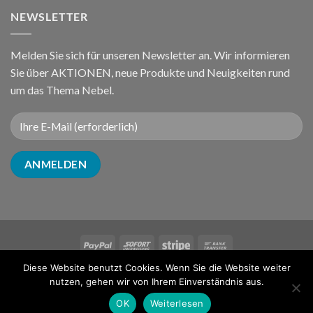
NEWSLETTER
Melden Sie sich für unseren Newsletter an. Wir informieren
Sie über AKTIONEN, neue Produkte und Neuigkeiten rund
um das Thema Nebel.
Diese Website benutzt Cookies. Wenn Sie die Website weiter
ÜBER UNS
NUTZUNGSBEDINGUNGEN
FAQ
KONTAKT
nutzen, gehen wir von Ihrem Einverständnis aus.
Copyright 2026 ©
FOGCenter® ist eine Marke von
raintime®
OK
Weiterlesen
Powered by
iService