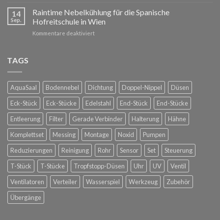
Raintime
Nebelkühlung
Nebelkühlung
Raintime Nebelkühlung für die Spanische
für
14
auf
Ihre
Sep.
Hofreitschule in Wien
der
Außenbereiche
für
Kommentare deaktiviert
Dachterrasse
Raintime
bei
Nebelkühlung
Glorious
für
TAGS
Bastards
die
in
Spanische
Konstanz
Hofreitschule
AquaSaal
Bodennebel
Dichtung
Doppel-Nippel
Düsen
in
Wien
Eck-Stück
Eck-Stücke
Edelstahl
End-Stück
End-Stücke
Entleerung
Filter
Gerade Verbinder
Halterung
Hähne
Komplettset
Messing
Montage
Noxid
Pumpen
Reduzierungen
Reinigung
Rohr
Sensor
Set
Steuerung
T-Stück
T-Stücke
Tropfstopp-Düsen
Uhr
UV
Ventil
Ventilatoren
Verteiler
Wasserspiel
Werkzeug
Zubehör
Übergänge