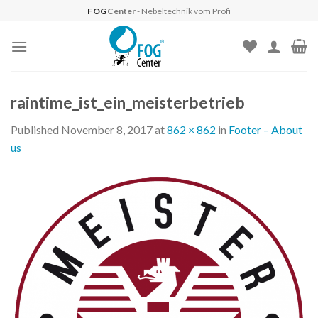
Skip
FOG
Center
- Nebeltechnik vom Profi
to
content
raintime_ist_ein_meisterbetrieb
Published
November 8, 2017
at
862 × 862
in
Footer – About
us