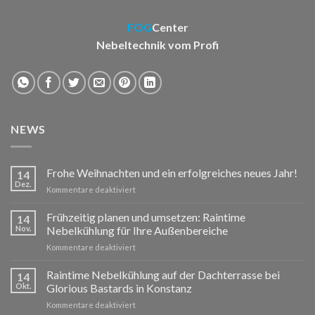
FOG
Center
Nebeltechnik vom Profi
NEWS
Frohe Weihnachten und ein erfolgreiches neues Jahr!
14
Dez.
für
Kommentare deaktiviert
Frohe
Weihnachten
Frühzeitig planen und umsetzen: Raintime
14
und
Nov.
Nebelkühlung für Ihre Außenbereiche
ein
für
Kommentare deaktiviert
erfolgreiches
Frühzeitig
neues
planen
Raintime Nebelkühlung auf der Dachterrasse bei
Jahr!
14
und
Okt.
Glorious Bastards in Konstanz
umsetzen:
für
Kommentare deaktiviert
Raintime