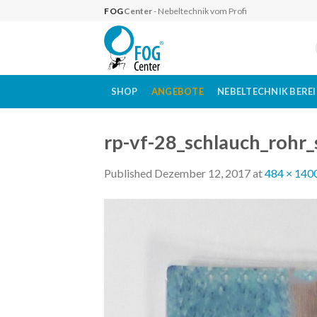
Skip
FOG
Center
- Nebeltechnik vom Profi
to
content
SHOP
ANGEBOTE
NEBELTECHNIK BERE
rp-vf-28_schlauch_rohr
Published
Dezember 12, 2017
at
484 × 140