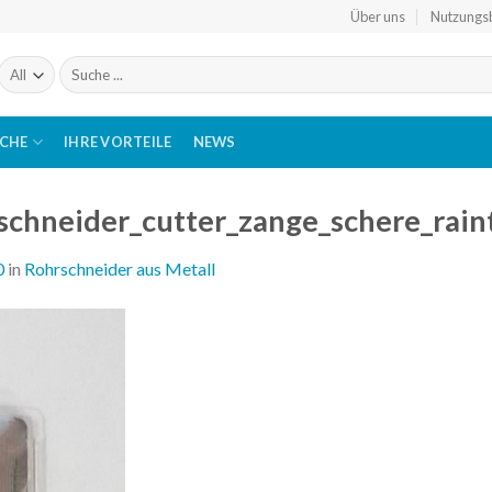
Über uns
Nutzungs
Suchen
nach:
ICHE
IHRE VORTEILE
NEWS
_schneider_cutter_zange_schere_rain
0
in
Rohrschneider aus Metall