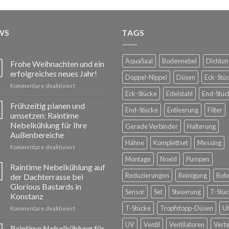
WS
TAGS
AquaSaal
Bodennebel
Dichtun
Frohe Weihnachten und ein
erfolgreiches neues Jahr!
Doppel-Nippel
Düsen
Eck-Stü
für
Kommentare deaktiviert
Eck-Stücke
Edelstahl
End-Stüc
Frohe
Weihnachten
Frühzeitig planen und
End-Stücke
Entleerung
Filter
und
umsetzen: Raintime
ein
Nebelkühlung für Ihre
Gerade Verbinder
Halterung
erfolgreiches
Außenbereiche
neues
Hähne
Komplettset
Messing
Jahr!
für
Kommentare deaktiviert
Frühzeitig
Montage
Noxid
Pumpen
planen
Raintime Nebelkühlung auf
und
Reduzierungen
Reinigung
Roh
der Dachterrasse bei
umsetzen:
Glorious Bastards in
Raintime
Sensor
Set
Steuerung
T-Stüc
Konstanz
Nebelkühlung
für
T-Stücke
Tropfstopp-Düsen
U
für
Kommentare deaktiviert
Ihre
Raintime
UV
Ventil
Ventilatoren
Verte
Außenbereiche
Nebelkühlung
Raintime Nebelkühlung für