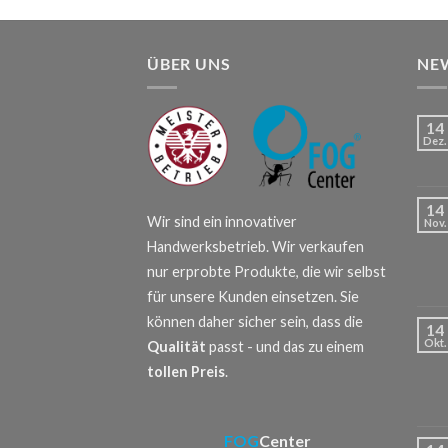
ÜBER UNS
NE
14
Dez.
14
Wir sind ein innovativer
Nov.
Handwerksbetrieb. Wir verkaufen
nur erprobte Produkte, die wir selbst
für unsere Kunden einsetzen. Sie
können daher sicher sein, dass die
14
Okt.
Qualität
passt - und das zu einem
tollen Preis
.
FOG
Center