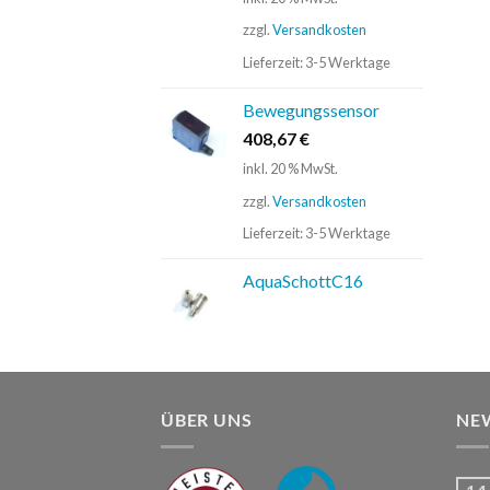
zzgl.
Versandkosten
Lieferzeit:
3-5 Werktage
Bewegungssensor
408,67
€
inkl. 20 % MwSt.
zzgl.
Versandkosten
Lieferzeit:
3-5 Werktage
AquaSchottC16
ÜBER UNS
NE