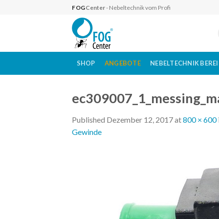
Skip
FOG
Center
- Nebeltechnik vom Profi
to
content
SHOP
ANGEBOTE
NEBELTECHNIK BERE
ec309007_1_messing_ma
Published
Dezember 12, 2017
at
800 × 600
Gewinde