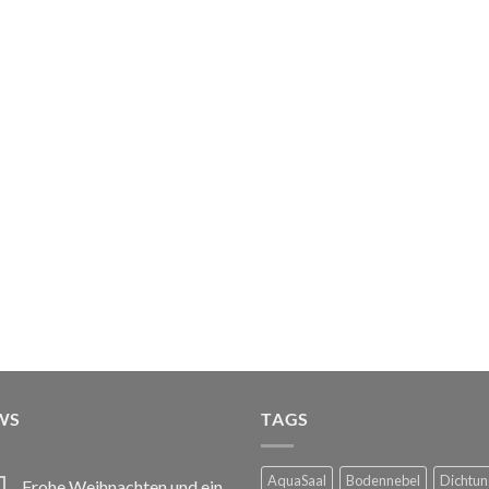
WS
TAGS
AquaSaal
Bodennebel
Dichtun
Frohe Weihnachten und ein