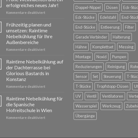
erfolgreiches neues Jahr!
Doppel-Nippel
Düsen
Eck-Stü
für
Kommentare deaktiviert
Eck-Stücke
Edelstahl
End-Stüc
Frohe
Weihnachten
Frühzeitig planen und
End-Stücke
Entleerung
Filter
und
umsetzen: Raintime
ein
Nebelkühlung für Ihre
Gerade Verbinder
Halterung
erfolgreiches
Außenbereiche
neues
Hähne
Komplettset
Messing
Jahr!
für
Kommentare deaktiviert
Frühzeitig
Montage
Noxid
Pumpen
planen
Raintime Nebelkühlung auf
und
Reduzierungen
Reinigung
Roh
der Dachterrasse bei
umsetzen:
Glorious Bastards in
Raintime
Sensor
Set
Steuerung
T-Stüc
Konstanz
Nebelkühlung
für
T-Stücke
Tropfstopp-Düsen
U
für
Kommentare deaktiviert
Ihre
Raintime
UV
Ventil
Ventilatoren
Verte
Außenbereiche
Nebelkühlung
Raintime Nebelkühlung für
auf
die Spanische
Wasserspiel
Werkzeug
Zubeh
der
Hofreitschule in Wien
Dachterrasse
Übergänge
für
Kommentare deaktiviert
bei
Raintime
Glorious
Nebelkühlung
Bastards
für
in