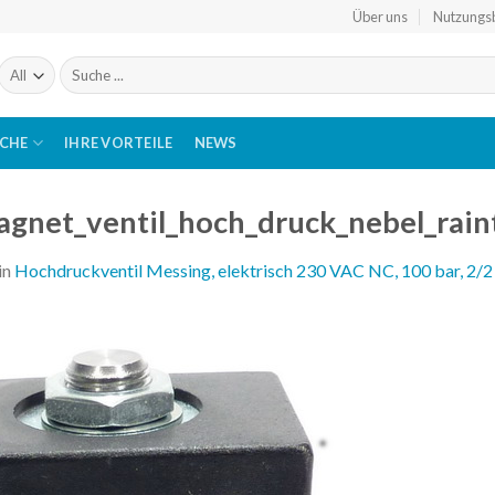
Über uns
Nutzungs
Suchen
nach:
ICHE
IHRE VORTEILE
NEWS
gnet_ventil_hoch_druck_nebel_rain
in
Hochdruckventil Messing, elektrisch 230 VAC NC, 100 bar, 2/2 