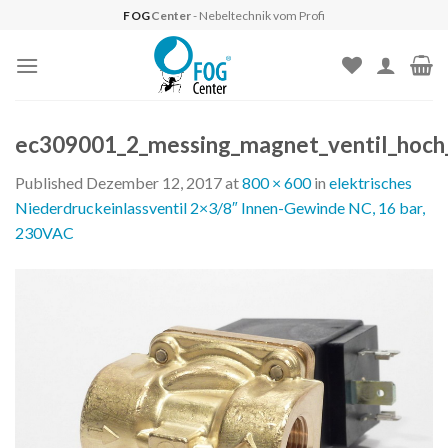
Skip
FOG
Center
- Nebeltechnik vom Profi
to
content
ec309001_2_messing_magnet_ventil_hoch
Published
Dezember 12, 2017
at
800 × 600
in
elektrisches
Niederdruckeinlassventil 2×3/8″ Innen-Gewinde NC, 16 bar,
230VAC