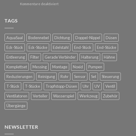
Außenbereiche
für
Kommentare deaktiviert
Dachterrasse
Raintime
bei
Nebelkühlung
Glorious
für
TAGS
Bastards
die
in
Spanische
Konstanz
Hofreitschule
AquaSaal
Bodennebel
Dichtung
Doppel-Nippel
Düsen
in
Wien
Eck-Stück
Eck-Stücke
Edelstahl
End-Stück
End-Stücke
Entleerung
Filter
Gerade Verbinder
Halterung
Hähne
Komplettset
Messing
Montage
Noxid
Pumpen
Reduzierungen
Reinigung
Rohr
Sensor
Set
Steuerung
T-Stück
T-Stücke
Tropfstopp-Düsen
Uhr
UV
Ventil
Ventilatoren
Verteiler
Wasserspiel
Werkzeug
Zubehör
Übergänge
NEWSLETTER