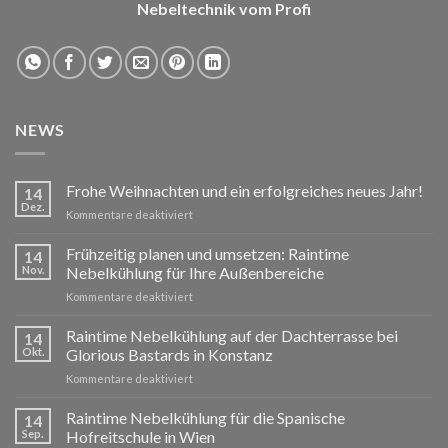
Nebeltechnik vom Profi
NEWS
Frohe Weihnachten und ein erfolgreiches neues Jahr!
14
Dez.
für
Kommentare deaktiviert
Frohe
Weihnachten
Frühzeitig planen und umsetzen: Raintime
14
und
Nov.
Nebelkühlung für Ihre Außenbereiche
ein
für
Kommentare deaktiviert
erfolgreiches
Frühzeitig
neues
planen
Raintime Nebelkühlung auf der Dachterrasse bei
Jahr!
14
und
Okt.
Glorious Bastards in Konstanz
umsetzen:
für
Kommentare deaktiviert
Raintime
Raintime
Nebelkühlung
Nebelkühlung
Raintime Nebelkühlung für die Spanische
für
14
auf
Ihre
Sep.
Hofreitschule in Wien
der