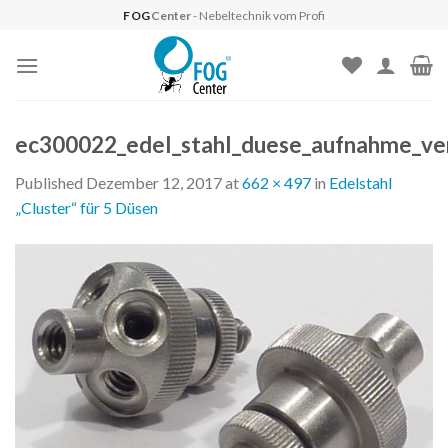
Skip
FOG
Center
- Nebeltechnik vom Profi
to
content
ec300022_edel_stahl_duese_aufnahme_ver
Published
Dezember 12, 2017
at
662 × 497
in
Edelstahl
„Cluster“ für 5 Düsen