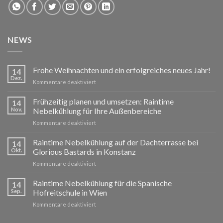
NEWS
Frohe Weihnachten und ein erfolgreiches neues Jahr!
14
Dez.
für
Kommentare deaktiviert
Frohe
Weihnachten
Frühzeitig planen und umsetzen: Raintime
14
und
Nov.
Nebelkühlung für Ihre Außenbereiche
ein
für
Kommentare deaktiviert
erfolgreiches
Frühzeitig
neues
planen
Raintime Nebelkühlung auf der Dachterrasse bei
Jahr!
14
und
Okt.
Glorious Bastards in Konstanz
umsetzen:
für
Kommentare deaktiviert
Raintime
Raintime
Nebelkühlung
Nebelkühlung
Raintime Nebelkühlung für die Spanische
für
14
auf
Ihre
Sep.
Hofreitschule in Wien
der
Außenbereiche
für
Kommentare deaktiviert
Dachterrasse
Raintime
bei
Nebelkühlung
Glorious