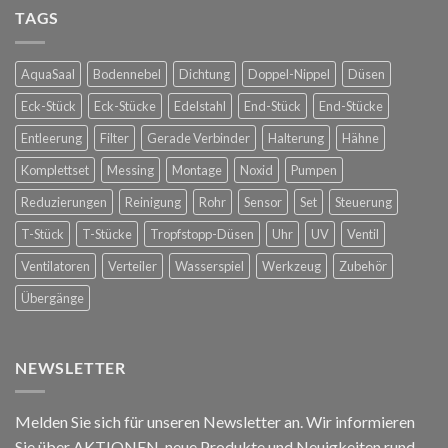
für
TAGS
Bastards
die
in
Spanische
Konstanz
Hofreitschule
AquaSaal
Bodennebel
Dichtung
Doppel-Nippel
Düsen
in
Wien
Eck-Stück
Eck-Stücke
Edelstahl
End-Stück
End-Stücke
Entleerung
Filter
Gerade Verbinder
Halterung
Hähne
Komplettset
Messing
Montage
Noxid
Pumpen
Reduzierungen
Reinigung
Rohr
Sensor
Set
Steuerung
T-Stück
T-Stücke
Tropfstopp-Düsen
Uhr
UV
Ventil
Ventilatoren
Verteiler
Wasserspiel
Werkzeug
Zubehör
Übergänge
NEWSLETTER
Melden Sie sich für unseren Newsletter an. Wir informieren
Sie über AKTIONEN, neue Produkte und Neuigkeiten rund