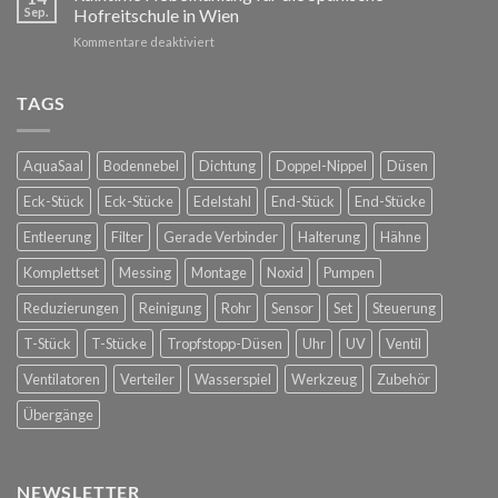
auf
Ihre
Sep.
Hofreitschule in Wien
der
Außenbereiche
für
Kommentare deaktiviert
Dachterrasse
Raintime
bei
Nebelkühlung
Glorious
für
TAGS
Bastards
die
in
Spanische
Konstanz
Hofreitschule
AquaSaal
Bodennebel
Dichtung
Doppel-Nippel
Düsen
in
Wien
Eck-Stück
Eck-Stücke
Edelstahl
End-Stück
End-Stücke
Entleerung
Filter
Gerade Verbinder
Halterung
Hähne
Komplettset
Messing
Montage
Noxid
Pumpen
Reduzierungen
Reinigung
Rohr
Sensor
Set
Steuerung
T-Stück
T-Stücke
Tropfstopp-Düsen
Uhr
UV
Ventil
Ventilatoren
Verteiler
Wasserspiel
Werkzeug
Zubehör
Übergänge
NEWSLETTER