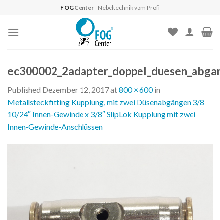
Skip
FOG
Center
- Nebeltechnik vom Profi
to
content
ec300002_2adapter_doppel_duesen_abgang
Published
Dezember 12, 2017
at
800 × 600
in
Metallsteckfitting Kupplung, mit zwei Düsenabgängen 3/8
10/24″ Innen-Gewinde x 3/8″ SlipLok Kupplung mit zwei
Innen-Gewinde-Anschlüssen