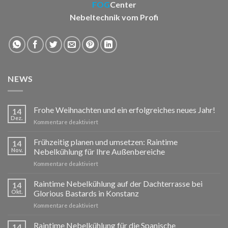
FOG
Center
Nebeltechnik vom Profi
NEWS
Frohe Weihnachten und ein erfolgreiches neues Jahr!
14
Dez.
für
Kommentare deaktiviert
Frohe
Weihnachten
Frühzeitig planen und umsetzen: Raintime
14
und
Nov.
Nebelkühlung für Ihre Außenbereiche
ein
für
Kommentare deaktiviert
erfolgreiches
Frühzeitig
neues
planen
Raintime Nebelkühlung auf der Dachterrasse bei
Jahr!
14
und
Okt.
Glorious Bastards in Konstanz
umsetzen:
für
Kommentare deaktiviert
Raintime
Raintime
Nebelkühlung
Nebelkühlung
Raintime Nebelkühlung für die Spanische
für
14