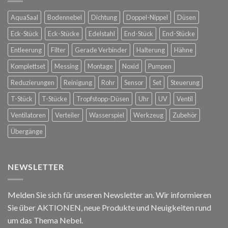
Spanische
Konstanz
Hofreitschule
AquaSaal
Bodennebel
Dichtung
Doppel-Nippel
Düsen
in
Wien
Eck-Stück
Eck-Stücke
Edelstahl
End-Stück
End-Stücke
Entleerung
Filter
Gerade Verbinder
Halterung
Hähne
Komplettset
Messing
Montage
Noxid
Pumpen
Reduzierungen
Reinigung
Rohr
Sensor
Set
Steuerung
T-Stück
T-Stücke
Tropfstopp-Düsen
Uhr
UV
Ventil
Ventilatoren
Verteiler
Wasserspiel
Werkzeug
Zubehör
Übergänge
NEWSLETTER
Melden Sie sich für unseren Newsletter an. Wir informieren
Sie über AKTIONEN, neue Produkte und Neuigkeiten rund
um das Thema Nebel.