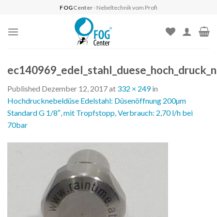
Skip
FOG
Center
- Nebeltechnik vom Profi
to
content
ec140969_edel_stahl_duese_hoch_druck_n
Published
Dezember 12, 2017
at
332 × 249
in
Hochdrucknebeldüse Edelstahl: Düsenöffnung 200µm
Standard G 1/8″, mit Tropfstopp, Verbrauch: 2,70 l/h bei
70bar