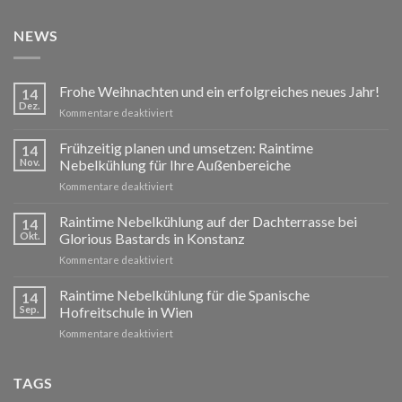
NEWS
Frohe Weihnachten und ein erfolgreiches neues Jahr!
14
Dez.
für
Kommentare deaktiviert
Frohe
Weihnachten
Frühzeitig planen und umsetzen: Raintime
14
und
Nov.
Nebelkühlung für Ihre Außenbereiche
ein
für
Kommentare deaktiviert
erfolgreiches
Frühzeitig
neues
planen
Raintime Nebelkühlung auf der Dachterrasse bei
Jahr!
14
und
Okt.
Glorious Bastards in Konstanz
umsetzen:
für
Kommentare deaktiviert
Raintime
Raintime
Nebelkühlung
Nebelkühlung
Raintime Nebelkühlung für die Spanische
für
14
auf
Ihre
Sep.
Hofreitschule in Wien
der
Außenbereiche
für
Kommentare deaktiviert
Dachterrasse
Raintime
bei
Nebelkühlung
Glorious
für
TAGS
Bastards
die
in