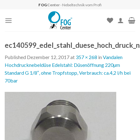
Skip
FOG
Center
- Nebeltechnik vom Profi
to
content
ec140599_edel_stahl_duese_hoch_druck_n
Published
Dezember 12, 2017
at
357 × 268
in
Vandalen
Hochdrucknebeldüse Edelstahl: Düsenöffnung 220µm
Standard G 1/8″, ohne Tropfstopp, Verbrauch: ca.4,2 l/h bei
70bar