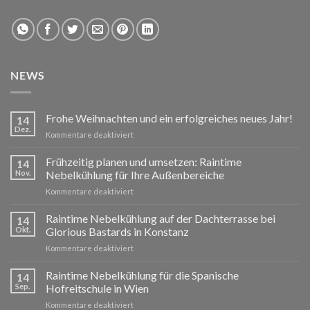
NEWS
Frohe Weihnachten und ein erfolgreiches neues Jahr!
14
Dez.
für
Kommentare deaktiviert
Frohe
Weihnachten
Frühzeitig planen und umsetzen: Raintime
14
und
Nov.
Nebelkühlung für Ihre Außenbereiche
ein
für
Kommentare deaktiviert
erfolgreiches
Frühzeitig
neues
planen
Raintime Nebelkühlung auf der Dachterrasse bei
Jahr!
14
und
Okt.
Glorious Bastards in Konstanz
umsetzen:
für
Kommentare deaktiviert
Raintime
Raintime
Nebelkühlung
Nebelkühlung
Raintime Nebelkühlung für die Spanische
für
14
auf
Ihre
Sep.
Hofreitschule in Wien
der
Außenbereiche
für
Kommentare deaktiviert
Dachterrasse