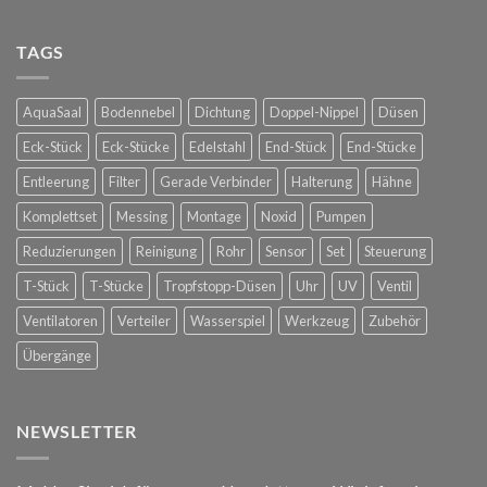
Raintime
bei
Nebelkühlung
Glorious
für
TAGS
Bastards
die
in
Spanische
Konstanz
Hofreitschule
AquaSaal
Bodennebel
Dichtung
Doppel-Nippel
Düsen
in
Wien
Eck-Stück
Eck-Stücke
Edelstahl
End-Stück
End-Stücke
Entleerung
Filter
Gerade Verbinder
Halterung
Hähne
Komplettset
Messing
Montage
Noxid
Pumpen
Reduzierungen
Reinigung
Rohr
Sensor
Set
Steuerung
T-Stück
T-Stücke
Tropfstopp-Düsen
Uhr
UV
Ventil
Ventilatoren
Verteiler
Wasserspiel
Werkzeug
Zubehör
Übergänge
NEWSLETTER