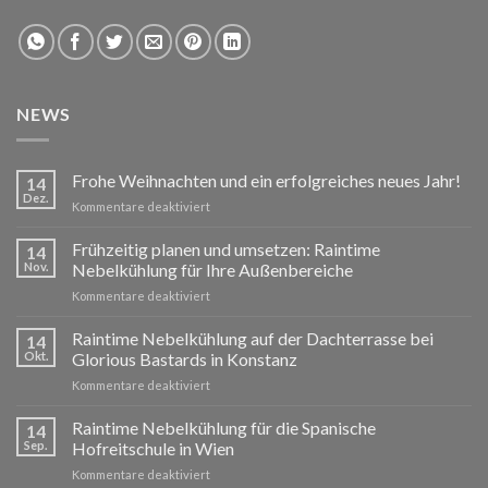
NEWS
Frohe Weihnachten und ein erfolgreiches neues Jahr!
14
Dez.
für
Kommentare deaktiviert
Frohe
Weihnachten
Frühzeitig planen und umsetzen: Raintime
14
und
Nov.
Nebelkühlung für Ihre Außenbereiche
ein
für
Kommentare deaktiviert
erfolgreiches
Frühzeitig
neues
planen
Raintime Nebelkühlung auf der Dachterrasse bei
Jahr!
14
und
Okt.
Glorious Bastards in Konstanz
umsetzen:
für
Kommentare deaktiviert
Raintime
Raintime
Nebelkühlung
Nebelkühlung
Raintime Nebelkühlung für die Spanische
für
14
auf
Ihre
Sep.
Hofreitschule in Wien
der
Außenbereiche
für
Kommentare deaktiviert
Dachterrasse