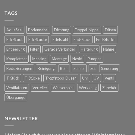
Raintime
bei
Nebelkühlung
Glorious
für
TAGS
Bastards
die
in
Spanische
Konstanz
Hofreitschule
AquaSaal
Bodennebel
Dichtung
Doppel-Nippel
Düsen
in
Wien
Eck-Stück
Eck-Stücke
Edelstahl
End-Stück
End-Stücke
Entleerung
Filter
Gerade Verbinder
Halterung
Hähne
Komplettset
Messing
Montage
Noxid
Pumpen
Reduzierungen
Reinigung
Rohr
Sensor
Set
Steuerung
T-Stück
T-Stücke
Tropfstopp-Düsen
Uhr
UV
Ventil
Ventilatoren
Verteiler
Wasserspiel
Werkzeug
Zubehör
Übergänge
NEWSLETTER
Melden Sie sich für unseren Newsletter an. Wir informieren