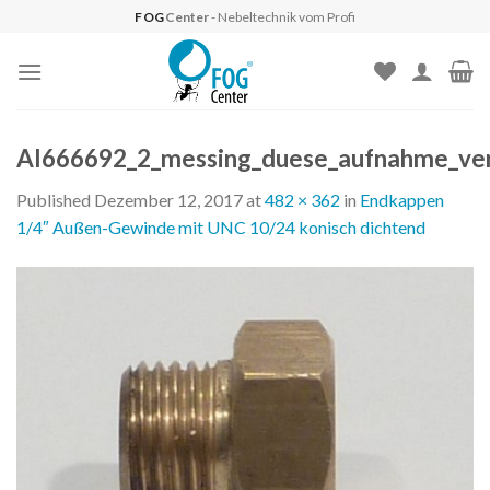
Skip
FOG
Center
- Nebeltechnik vom Profi
to
content
AI666692_2_messing_duese_aufnahme_vert
Published
Dezember 12, 2017
at
482 × 362
in
Endkappen
1/4″ Außen-Gewinde mit UNC 10/24 konisch dichtend