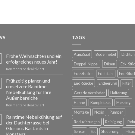
WS
TAGS
AquaSaal
Bodennebel
Dichtun
Frohe Weihnachten und ein
erfolgreiches neues Jahr!
Doppel-Nippel
Düsen
Eck-Stü
für
Kommentare deaktiviert
Eck-Stücke
Edelstahl
End-Stüc
Frohe
Weihnachten
Frühzeitig planen und
End-Stücke
Entleerung
Filter
und
umsetzen: Raintime
ein
Nebelkühlung für Ihre
Gerade Verbinder
Halterung
erfolgreiches
Außenbereiche
neues
Hähne
Komplettset
Messing
Jahr!
für
Kommentare deaktiviert
Frühzeitig
Montage
Noxid
Pumpen
planen
Raintime Nebelkühlung auf
und
Reduzierungen
Reinigung
Roh
der Dachterrasse bei
umsetzen:
Glorious Bastards in
Raintime
Sensor
Set
Steuerung
T-Stüc
Konstanz