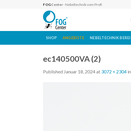
Skip
FOG
Center
- Nebeltechnik vom Profi
to
content
SHOP
ANGEBOTE
NEBELTECHNIK BERE
ec140500VA (2)
Published
Januar 18, 2024
at
3072 × 2304
i