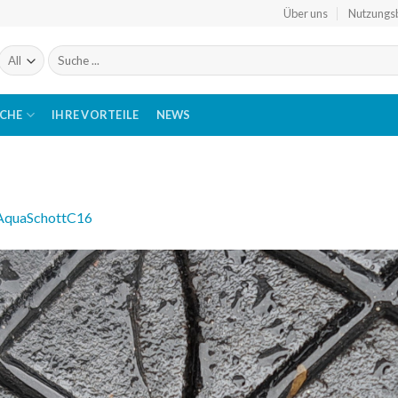
Über uns
Nutzungs
Suchen
nach:
ICHE
IHRE VORTEILE
NEWS
AquaSchottC16