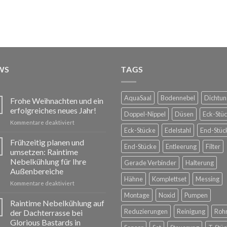
WS
TAGS
AquaSaal
Bodennebel
Dichtun
Frohe Weihnachten und ein
erfolgreiches neues Jahr!
Doppel-Nippel
Düsen
Eck-Stü
für
Kommentare deaktiviert
Eck-Stücke
Edelstahl
End-Stüc
Frohe
Weihnachten
Frühzeitig planen und
End-Stücke
Entleerung
Filter
und
umsetzen: Raintime
ein
Nebelkühlung für Ihre
Gerade Verbinder
Halterung
erfolgreiches
Außenbereiche
neues
Hähne
Komplettset
Messing
Jahr!
für
Kommentare deaktiviert
Frühzeitig
Montage
Noxid
Pumpen
planen
Raintime Nebelkühlung auf
und
Reduzierungen
Reinigung
Roh
der Dachterrasse bei
umsetzen:
Glorious Bastards in
Raintime