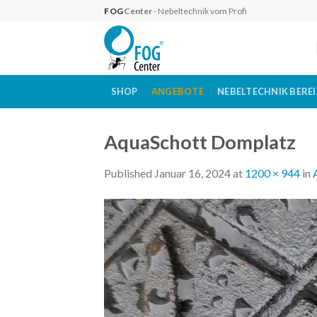
Skip
FOG
Center
- Nebeltechnik vom Profi
to
content
SHOP
ANGEBOTE
NEBELTECHNIK BERE
AquaSchott Domplatz
Published
Januar 16, 2024
at
1200 × 944
in