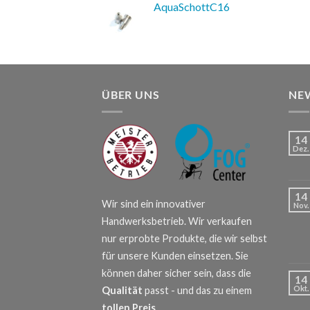
AquaSchottC16
ÜBER UNS
NE
14
Dez.
14
Wir sind ein innovativer
Nov.
Handwerksbetrieb. Wir verkaufen
nur erprobte Produkte, die wir selbst
für unsere Kunden einsetzen. Sie
können daher sicher sein, dass die
14
Okt.
Qualität
passt - und das zu einem
tollen Preis
.