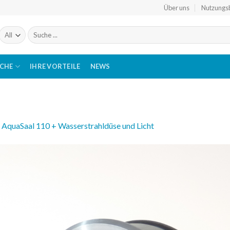
Über uns
Nutzungs
Suchen
nach:
ICHE
IHRE VORTEILE
NEWS
n
AquaSaal 110 + Wasserstrahldüse und Licht