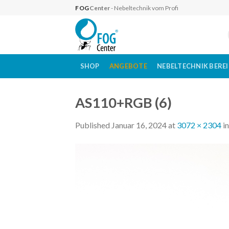
Skip
FOG
Center
- Nebeltechnik vom Profi
to
content
SHOP
ANGEBOTE
NEBELTECHNIK BERE
AS110+RGB (6)
Published
Januar 16, 2024
at
3072 × 2304
i