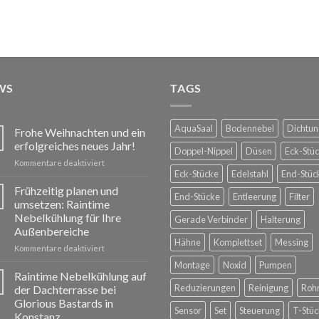
WS
TAGS
AquaSaal
Bodennebel
Dichtun
Frohe Weihnachten und ein
erfolgreiches neues Jahr!
Doppel-Nippel
Düsen
Eck-Stü
für
Kommentare deaktiviert
Eck-Stücke
Edelstahl
End-Stüc
Frohe
Weihnachten
Frühzeitig planen und
End-Stücke
Entleerung
Filter
und
umsetzen: Raintime
ein
Nebelkühlung für Ihre
Gerade Verbinder
Halterung
erfolgreiches
Außenbereiche
neues
Hähne
Komplettset
Messing
Jahr!
für
Kommentare deaktiviert
Frühzeitig
Montage
Noxid
Pumpen
planen
Raintime Nebelkühlung auf
und
Reduzierungen
Reinigung
Roh
der Dachterrasse bei
umsetzen:
Glorious Bastards in
Raintime
Sensor
Set
Steuerung
T-Stüc
Konstanz