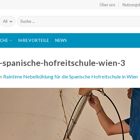
Über uns
Nutzungs
Suchen
nach:
ICHE
IHRE VORTEILE
NEWS
-spanische-hofreitschule-wien-3
in
Raintime Nebelkühlung für die Spanische Hofreitschule in Wien