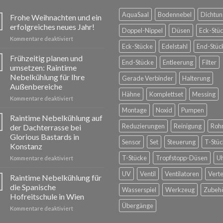
AquaSaal
Bodennebel
Dichtun
Frohe Weihnachten und ein
erfolgreiches neues Jahr!
Doppel-Nippel
Düsen
Eck-Stü
für
Kommentare deaktiviert
Eck-Stücke
Edelstahl
End-Stüc
Frohe
Weihnachten
Frühzeitig planen und
End-Stücke
Entleerung
Filter
und
umsetzen: Raintime
ein
Nebelkühlung für Ihre
Gerade Verbinder
Halterung
erfolgreiches
Außenbereiche
neues
Hähne
Komplettset
Messing
Jahr!
für
Kommentare deaktiviert
Frühzeitig
Montage
Noxid
Pumpen
planen
Raintime Nebelkühlung auf
und
Reduzierungen
Reinigung
Roh
der Dachterrasse bei
umsetzen:
Glorious Bastards in
Raintime
Sensor
Set
Steuerung
T-Stüc
Konstanz
Nebelkühlung
für
T-Stücke
Tropfstopp-Düsen
U
für
Kommentare deaktiviert
Ihre
Raintime
UV
Ventil
Ventilatoren
Verte
Außenbereiche
Nebelkühlung
Raintime Nebelkühlung für
auf
die Spanische
Wasserspiel
Werkzeug
Zubeh
der
Hofreitschule in Wien
Dachterrasse
Übergänge
für
Kommentare deaktiviert
bei
Raintime
Glorious