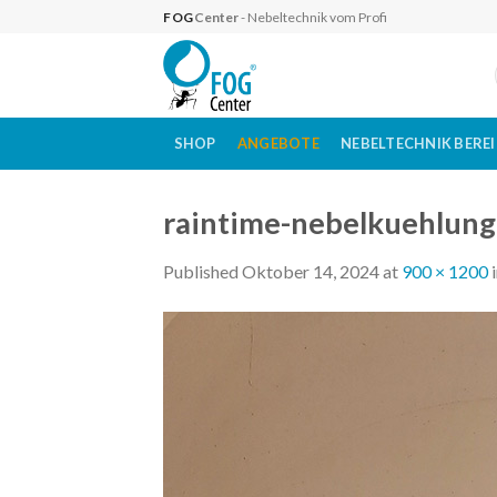
Skip
FOG
Center
- Nebeltechnik vom Profi
to
content
SHOP
ANGEBOTE
NEBELTECHNIK BERE
raintime-nebelkuehlung
Published
Oktober 14, 2024
at
900 × 1200