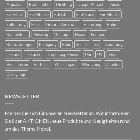
Hofreitschule
AquaSaal
Bodennebel
Dichtung
Doppel-Nippel
Düsen
in
Wien
Eck-Stück
Eck-Stücke
Edelstahl
End-Stück
End-Stücke
Entleerung
Filter
Gerade Verbinder
Halterung
Hähne
Komplettset
Messing
Montage
Noxid
Pumpen
Reduzierungen
Reinigung
Rohr
Sensor
Set
Steuerung
T-Stück
T-Stücke
Tropfstopp-Düsen
Uhr
UV
Ventil
Ventilatoren
Verteiler
Wasserspiel
Werkzeug
Zubehör
Übergänge
NEWSLETTER
Melden Sie sich für unseren Newsletter an. Wir informieren
Sie über AKTIONEN, neue Produkte und Neuigkeiten rund
um das Thema Nebel.