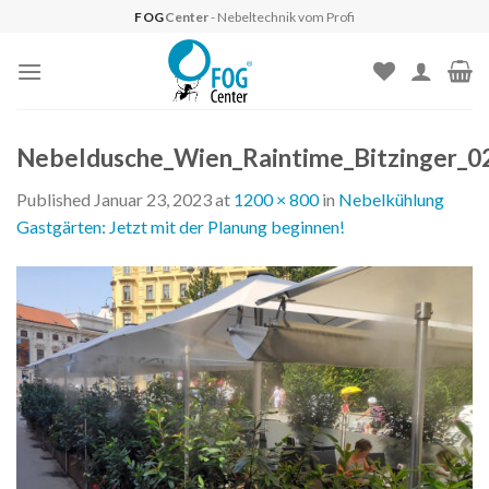
Skip
FOG
Center
- Nebeltechnik vom Profi
to
content
Nebeldusche_Wien_Raintime_Bitzinger_0
Published
Januar 23, 2023
at
1200 × 800
in
Nebelkühlung
Gastgärten: Jetzt mit der Planung beginnen!