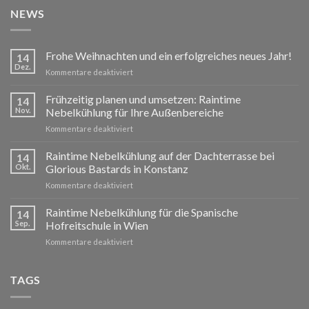
NEWS
Frohe Weihnachten und ein erfolgreiches neues Jahr!
14
Dez.
für
Kommentare deaktiviert
Frohe
Weihnachten
Frühzeitig planen und umsetzen: Raintime
14
und
Nov.
Nebelkühlung für Ihre Außenbereiche
ein
für
Kommentare deaktiviert
erfolgreiches
Frühzeitig
neues
planen
Raintime Nebelkühlung auf der Dachterrasse bei
Jahr!
14
und
Okt.
Glorious Bastards in Konstanz
umsetzen:
für
Kommentare deaktiviert
Raintime
Raintime
Nebelkühlung
Nebelkühlung
Raintime Nebelkühlung für die Spanische
für
14
auf
Ihre
Sep.
Hofreitschule in Wien
der
Außenbereiche
für
Kommentare deaktiviert
Dachterrasse
Raintime
bei
Nebelkühlung
Glorious
für
TAGS
Bastards
die
in
Spanische
Konstanz