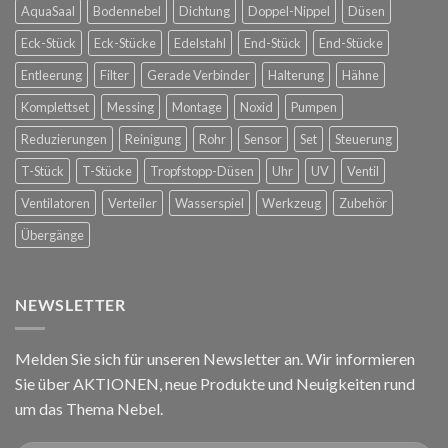
Hofreitschule
AquaSaal
Bodennebel
Dichtung
Doppel-Nippel
Düsen
in
Wien
Eck-Stück
Eck-Stücke
Edelstahl
End-Stück
End-Stücke
Entleerung
Filter
Gerade Verbinder
Halterung
Hähne
Komplettset
Messing
Montage
Noxid
Pumpen
Reduzierungen
Reinigung
Rohr
Sensor
Set
Steuerung
T-Stück
T-Stücke
Tropfstopp-Düsen
Uhr
UV
Ventil
Ventilatoren
Verteiler
Wasserspiel
Werkzeug
Zubehör
Übergänge
NEWSLETTER
Melden Sie sich für unseren Newsletter an. Wir informieren
Sie über AKTIONEN, neue Produkte und Neuigkeiten rund
um das Thema Nebel.