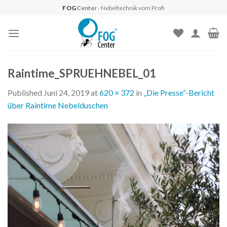
Skip
FOG
Center
- Nebeltechnik vom Profi
to
content
Raintime_SPRUEHNEBEL_01
Published
Juni 24, 2019
at
620 × 372
in
„Die Presse“-Bericht
über Raintime Nebelduschen