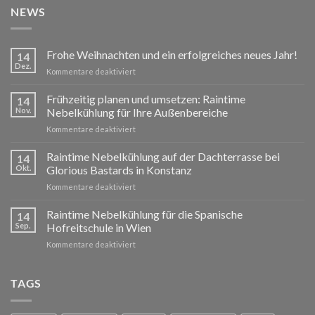
NEWS
Frohe Weihnachten und ein erfolgreiches neues Jahr!
14
Dez.
für
Kommentare deaktiviert
Frohe
Weihnachten
Frühzeitig planen und umsetzen: Raintime
14
und
Nov.
Nebelkühlung für Ihre Außenbereiche
ein
für
Kommentare deaktiviert
erfolgreiches
Frühzeitig
neues
planen
Raintime Nebelkühlung auf der Dachterrasse bei
Jahr!
14
und
Okt.
Glorious Bastards in Konstanz
umsetzen:
für
Kommentare deaktiviert
Raintime
Raintime
Nebelkühlung
Nebelkühlung
Raintime Nebelkühlung für die Spanische
für
14
auf
Ihre
Sep.
Hofreitschule in Wien
der
Außenbereiche
für
Kommentare deaktiviert
Dachterrasse
Raintime
bei
Nebelkühlung
Glorious
für
TAGS
Bastards
die
in
Spanische
Konstanz