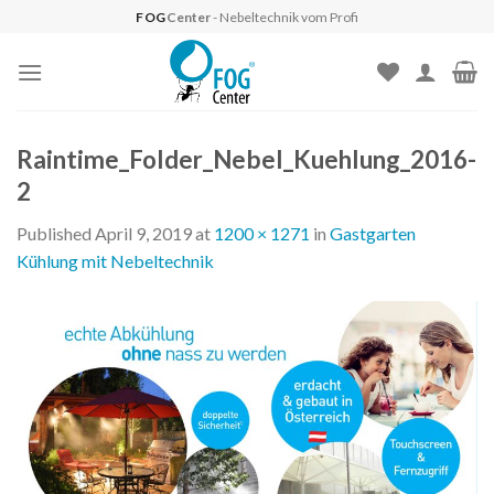
Skip
FOG
Center
- Nebeltechnik vom Profi
to
content
Raintime_Folder_Nebel_Kuehlung_2016-
2
Published
April 9, 2019
at
1200 × 1271
in
Gastgarten
Kühlung mit Nebeltechnik