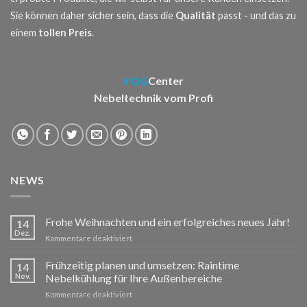
Sie können daher sicher sein, dass die
Qualität
passt - und das zu
einem
tollen Preis
.
FOG
Center
Nebeltechnik vom Profi
NEWS
Frohe Weihnachten und ein erfolgreiches neues Jahr!
14
Dez.
für
Kommentare deaktiviert
Frohe
Weihnachten
Frühzeitig planen und umsetzen: Raintime
14
und
Nov.
Nebelkühlung für Ihre Außenbereiche
ein
für
Kommentare deaktiviert
erfolgreiches
Frühzeitig