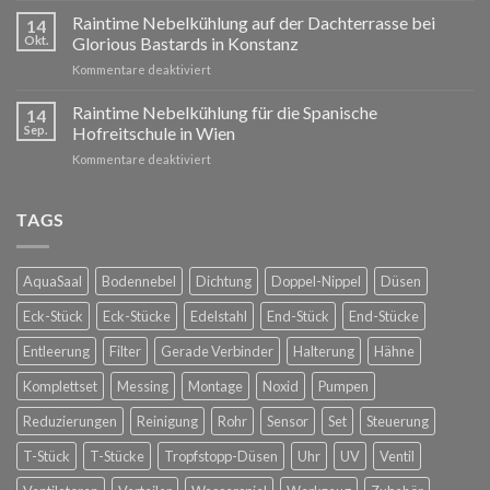
neues
planen
Raintime Nebelkühlung auf der Dachterrasse bei
Jahr!
14
und
Okt.
Glorious Bastards in Konstanz
umsetzen:
für
Kommentare deaktiviert
Raintime
Raintime
Nebelkühlung
Nebelkühlung
Raintime Nebelkühlung für die Spanische
für
14
auf
Ihre
Sep.
Hofreitschule in Wien
der
Außenbereiche
für
Kommentare deaktiviert
Dachterrasse
Raintime
bei
Nebelkühlung
Glorious
für
TAGS
Bastards
die
in
Spanische
Konstanz
Hofreitschule
AquaSaal
Bodennebel
Dichtung
Doppel-Nippel
Düsen
in
Wien
Eck-Stück
Eck-Stücke
Edelstahl
End-Stück
End-Stücke
Entleerung
Filter
Gerade Verbinder
Halterung
Hähne
Komplettset
Messing
Montage
Noxid
Pumpen
Reduzierungen
Reinigung
Rohr
Sensor
Set
Steuerung
T-Stück
T-Stücke
Tropfstopp-Düsen
Uhr
UV
Ventil