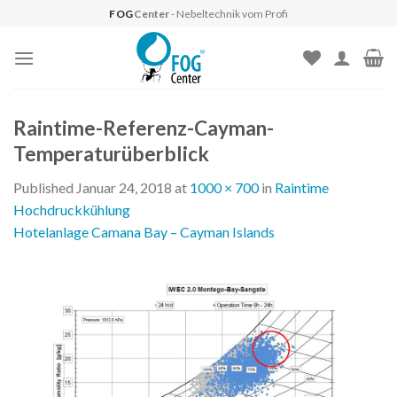
Skip
FOG
Center
- Nebeltechnik vom Profi
to
content
Raintime-Referenz-Cayman-
Temperaturüberblick
Published
Januar 24, 2018
at
1000 × 700
in
Raintime
Hochdruckkühlung
Hotelanlage Camana Bay – Cayman Islands