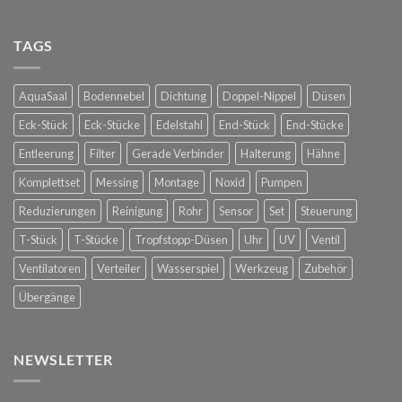
Raintime
bei
Nebelkühlung
Glorious
für
TAGS
Bastards
die
in
Spanische
Konstanz
Hofreitschule
AquaSaal
Bodennebel
Dichtung
Doppel-Nippel
Düsen
in
Wien
Eck-Stück
Eck-Stücke
Edelstahl
End-Stück
End-Stücke
Entleerung
Filter
Gerade Verbinder
Halterung
Hähne
Komplettset
Messing
Montage
Noxid
Pumpen
Reduzierungen
Reinigung
Rohr
Sensor
Set
Steuerung
T-Stück
T-Stücke
Tropfstopp-Düsen
Uhr
UV
Ventil
Ventilatoren
Verteiler
Wasserspiel
Werkzeug
Zubehör
Übergänge
NEWSLETTER