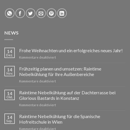
NEWS
Frohe Weihnachten und ein erfolgreiches neues Jahr!
14
Dez.
für
Kommentare deaktiviert
Frohe
Weihnachten
Frühzeitig planen und umsetzen: Raintime
14
und
Nov.
Nebelkühlung für Ihre Außenbereiche
ein
für
Kommentare deaktiviert
erfolgreiches
Frühzeitig
neues
planen
Raintime Nebelkühlung auf der Dachterrasse bei
Jahr!
14
und
Okt.
Glorious Bastards in Konstanz
umsetzen:
für
Kommentare deaktiviert
Raintime
Raintime
Nebelkühlung
Nebelkühlung
Raintime Nebelkühlung für die Spanische
für
14
auf
Ihre
Sep.
Hofreitschule in Wien
der
Außenbereiche
für
Kommentare deaktiviert
Dachterrasse